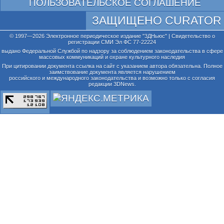
ПОЛЬЗОВАТЕЛЬСКОЕ СОГЛАШЕНИЕ
ЗАЩИЩЕНО CURATOR
© 1997—2026 Электронное периодическое издание "3ДНьюс" | Свидетельство о
регистрации СМИ Эл ФС 77-22224
выдано Федеральной Службой по надзору за соблюдением законодательства в сфере
массовых коммуникаций и охране культурного наследия
При цитировании документа ссылка на сайт с указанием автора обязательна. Полное
заимствование документа является нарушением
российского и международного законодательства и возможно только с согласия
редакции 3DNews.