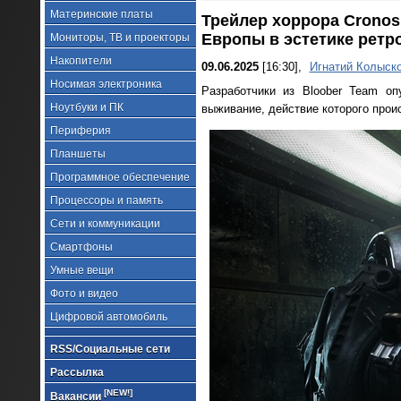
Материнские платы
Трейлер хоррора Cronos
Европы в эстетике рет
Мониторы, ТВ и проекторы
Накопители
09.06.2025
[16:30],
Игнатий Колыск
Носимая электроника
Разработчики из Bloober Team о
Ноутбуки и ПК
выживание, действие которого прои
Периферия
Планшеты
Программное обеспечение
Процессоры и память
Сети и коммуникации
Смартфоны
Умные вещи
Фото и видео
Цифровой автомобиль
RSS/Социальные сети
Рассылка
[NEW!]
Вакансии