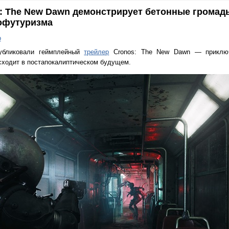
: The New Dawn демонстрирует бетонные громад
рофутуризма
о
публиковали геймплейный
трейлер
Cronos: The New Dawn — приключ
сходит в постапокалиптическом будущем.