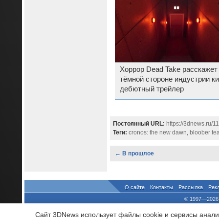
Хоррор Dead Take расскажет
тёмной стороне индустрии ки
дебютный трейлер
Постоянный URL:
https://3dnews.ru/
Теги:
cronos: the new dawn
,
bloober te
← В прошлое
О сайте
Контакты
Рассылка
Рек
© 1997—2026 
выдано Федеральной Службо
Сайт 3DNews использует файлы cookie и сервисы аналит
При цитировании докум