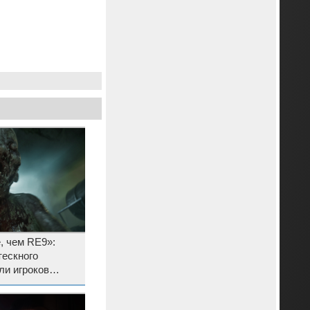
, чем RE9»:
тескного
или игроков
ым трейлером