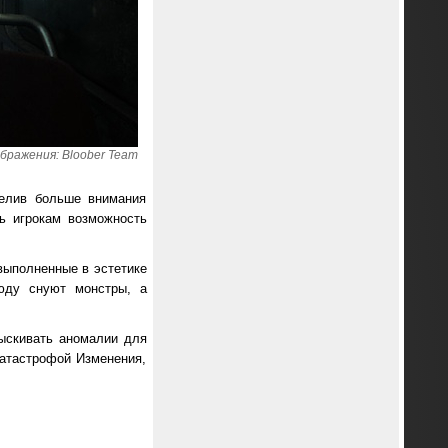
бражения: Bloober Team
делив больше внимания
ь игрокам возможность
выполненные в эстетике
юду снуют монстры, а
ыскивать аномалии для
катастрофой Изменения,