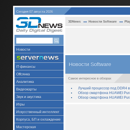
Сегодня 07 августа 2026
3DNews
Новости Software
Pla
Новости
Новости Software
IT-финансы
Offсянка
Самое интересное в обзорах
Аналитика
Лучший процессор под DDR4 в 
Видеокарты
Обзор смартфона HUAWEI Pura 
Звук и акустика
Обзор смартфона HUAWEI Pura
Игры
Искусственный интеллект
Корпуса, БП и охлаждение
Мастерская