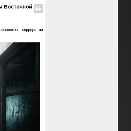
ы Восточной
енческого хоррора на