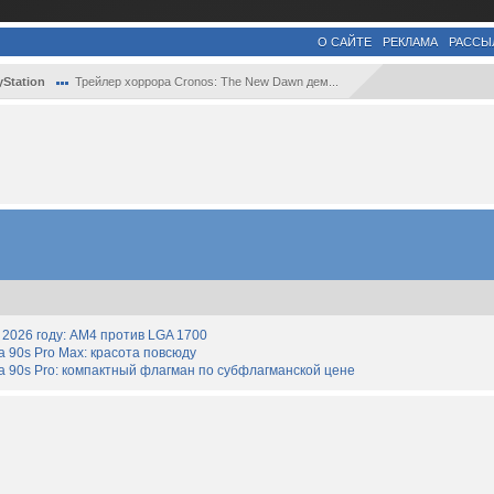
О САЙТЕ
РЕКЛАМА
РАССЫ
yStation
Трейлер хоррора Cronos: The New Dawn дем...
2026 году: AM4 против LGA 1700
90s Pro Max: красота повсюду
 90s Pro: компактный флагман по субфлагманской цене