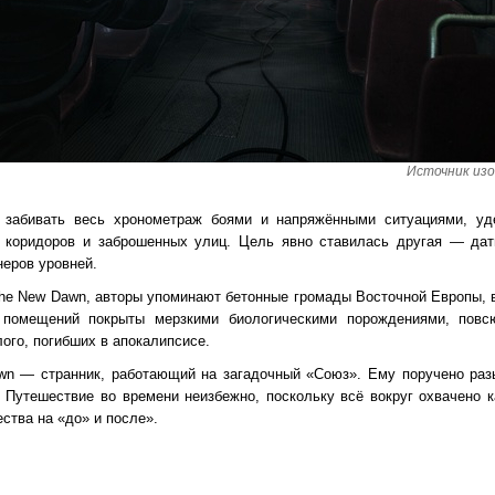
Источник изо
и забивать весь хронометраж боями и напряжёнными ситуациями, у
коридоров и заброшенных улиц. Цель явно ставилась другая — дат
неров уровней.
The New Dawn, авторы упоминают бетонные громады Восточной Европы, 
 помещений покрыты мерзкими биологическими порождениями, повс
ого, погибших в апокалипсисе.
awn — странник, работающий на загадочный «Союз». Ему поручено раз
 Путешествие во времени неизбежно, поскольку всё вокруг охвачено 
ства на «до» и после».