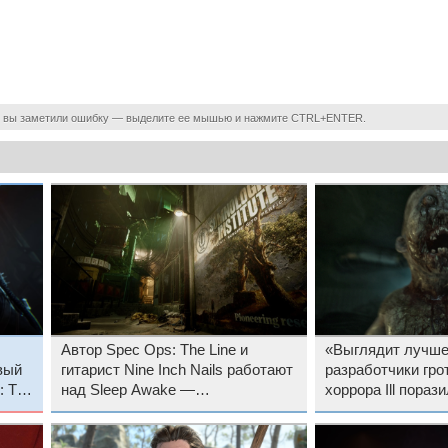
 вы заметили ошибку — выделите ее мышью и нажмите CTRL+ENTER.
Автор Spec Ops: The Line и
«Выглядит лучше
вый
гитарист Nine Inch Nails работают
разработчики гро
: The
над Sleep Awake —
хоррора Ill пораз
а
психоделическим хоррором про
новым геймплейн
вечную бессонницу