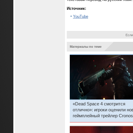
Источник:
YouTube
Если
Материалы по теме
«Dead Space 4 смотрится
отлично»: игроки оценили но
геймплейный трейлер Cronos
New Dawn от авторов ремейк
Silent Hill 2