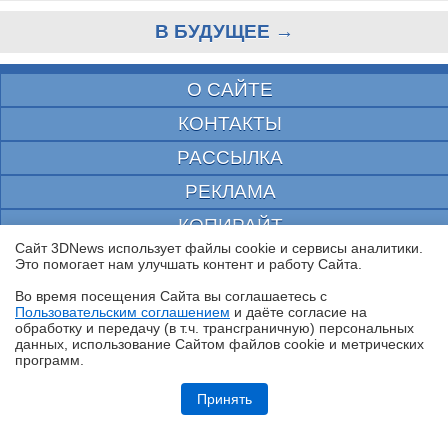
В БУДУЩЕЕ →
О САЙТЕ
КОНТАКТЫ
РАССЫЛКА
РЕКЛАМА
КОПИРАЙТ
Сайт 3DNews использует файлы cookie и сервисы аналитики.
ПОИСК
Это помогает нам улучшать контент и работу Cайта.
ПОЛЬЗОВАТЕЛЬСКОЕ СОГЛАШЕНИЕ
Во время посещения Cайта вы соглашаетесь с
Пользовательским соглашением
и даёте согласие на
✖
ЗАЩИЩЕНО CURATOR
обработку и передачу (в т.ч. трансграничную) персональных
данных, использование Cайтом файлов cookie и метрических
программ.
© 1997—2026 Электронное периодическое издание "3ДНьюс" | Свидетельство о
регистрации СМИ Эл ФС 77-22224
Обзор смартфона iQOO Z11: станция студенческая
выдано Федеральной Службой по надзору за соблюдением законодательства в сфере
Принять
массовых коммуникаций и охране культурного наследия
При цитировании документа ссылка на сайт с указанием автора обязательна. Полное
заимствование документа является нарушением
российского и международного законодательства и возможно только с согласия