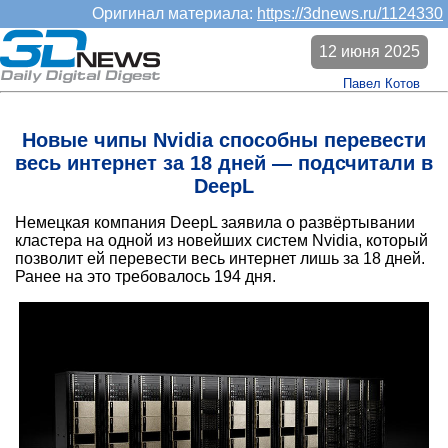
Оригинал материала:
https://3dnews.ru/1124330
12 июня 2025
Павел Котов
Новые чипы Nvidia способны перевести
весь интернет за 18 дней — подсчитали в
DeepL
Немецкая компания DeepL заявила о развёртывании
кластера на одной из новейших систем Nvidia, который
позволит ей перевести весь интернет лишь за 18 дней.
Ранее на это требовалось 194 дня.