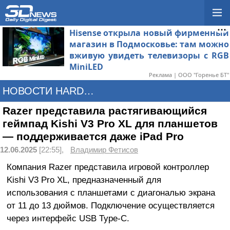
Hisense открыла новый фирменный
магазин в Подмосковье: там можно
вживую увидеть телевизоры с RGB
MiniLED
Реклама | ООО "Горенье БТ"
НОВОСТИ HARDWARE
Razer представила растягивающийся
геймпад Kishi V3 Pro XL для планшетов
— поддерживается даже iPad Pro
12.06.2025
[22:55],
Владимир Фетисов
Компания Razer представила игровой контроллер
Kishi V3 Pro XL, предназначенный для
использования с планшетами с диагональю экрана
от 11 до 13 дюймов. Подключение осуществляется
через интерфейс USB Type-C.