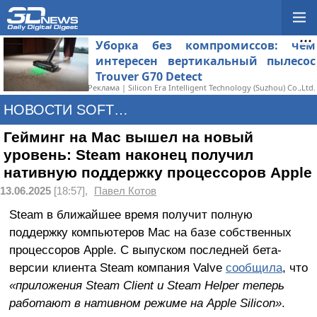
Уборка без компромиссов: чем
интересен вертикальный пылесос
Trouver G70 Detect
Реклама | Silicon Era Intelligent Technology (Suzhou) Co.,Ltd.
НОВОСТИ SOFTWARE
Гейминг на Mac вышел на новый
уровень: Steam наконец получил
нативную поддержку процессоров Apple
13.06.2025
[18:57],
Павел Котов
Steam в ближайшее время получит полную
поддержку компьютеров Mac на базе собственных
процессоров Apple. С выпуском последней бета-
версии клиента Steam компания Valve
сообщила
, что
«приложения Steam Client и Steam Helper теперь
работают в нативном режиме на Apple Silicon»
.