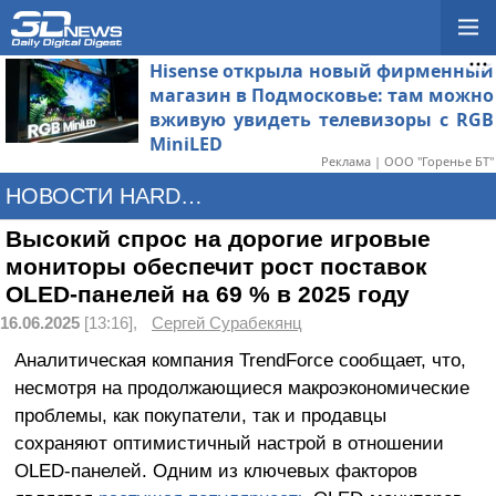
Hisense открыла новый фирменный
магазин в Подмосковье: там можно
вживую увидеть телевизоры с RGB
MiniLED
Реклама | ООО "Горенье БТ"
НОВОСТИ HARDWARE
Высокий спрос на дорогие игровые
мониторы обеспечит рост поставок
OLED-панелей на 69 % в 2025 году
16.06.2025
[13:16],
Сергей Сурабекянц
Аналитическая компания TrendForce сообщает, что,
несмотря на продолжающиеся макроэкономические
проблемы, как покупатели, так и продавцы
сохраняют оптимистичный настрой в отношении
OLED-панелей. Одним из ключевых факторов