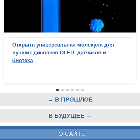
Открыта универсальная молекула для
лучших дисплеев OLED, датчиков и
биотеха
← В ПРОШЛОЕ
В БУДУЩЕЕ →
О САЙТЕ