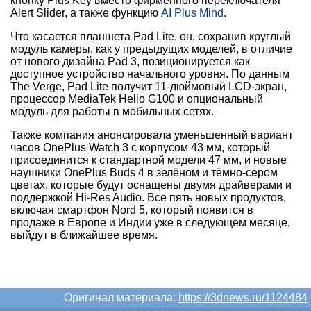
кнопку Plus Key вместо фирменного переключателя
Alert Slider, а также функцию
AI Plus Mind
.
Что касается планшета Pad Lite, он, сохранив круглый
модуль камеры, как у предыдущих моделей, в отличие
от нового дизайна Pad 3, позиционируется как
доступное устройство начального уровня. По данным
The Verge, Pad Lite получит 11-дюймовый LCD-экран,
процессор MediaTek Helio G100 и опциональный
модуль для работы в мобильных сетях.
Также компания анонсировала уменьшенный вариант
часов OnePlus Watch 3 с корпусом 43 мм, который
присоединится к стандартной модели 47 мм, и новые
наушники OnePlus Buds 4 в зелёном и тёмно-сером
цветах, которые будут оснащены двумя драйверами и
поддержкой Hi-Res Audio. Все пять новых продуктов,
включая смартфон Nord 5, который появится в
продаже в Европе и Индии уже в следующем месяце,
выйдут в ближайшее время.
Оригинал материала:
https://3dnews.ru/1124484