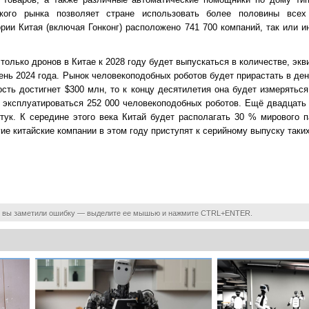
ского рынка позволяет стране использовать более половины все
ии Китая (включая Гонконг) расположено 741 700 компаний, так или и
 только дронов в Китае к 2028 году будет выпускаться в количестве, эк
вень 2024 года. Рынок человекоподобных роботов будет прирастать в д
ость достигнет $300 млн, то к концу десятилетия она будет измерятьс
 эксплуатироваться 252 000 человекоподобных роботов. Ещё двадцать 
тук. К середине этого века Китай будет располагать 30 % мирового 
ие китайские компании в этом году приступят к серийному выпуску таких
 вы заметили ошибку — выделите ее мышью и нажмите CTRL+ENTER.