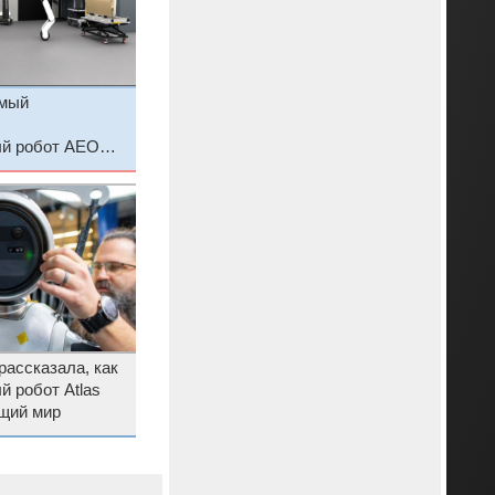
амый
ый робот AEON
Nvidia
рассказала, как
 робот Atlas
щий мир