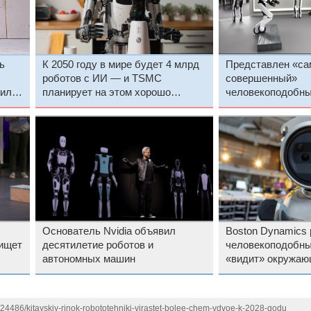
ь
К 2050 году в мире будет 4 млрд
Представлен «с
роботов с ИИ — и TSMC
совершенный»
тили
планирует на этом хорошо
человекоподобн
заработать
на софте и чипах 
Основатель Nvidia объявил
Boston Dynamics 
 ищет
десятилетие роботов и
человекоподобный
автономных машин
«видит» окружаю
124486/kitayskiy-rinok-robototehniki-virastet-bolee-chem-vdvoe-k-2028-godu