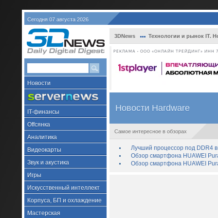
Сегодня 07 августа 2026
3DNews
Технологии и рынок IT. Н
РЕКЛАМА • ООО «ОНЛАЙН ТРЕЙДИНГ» ИНН 7
Новости
Новости Hardware
IT-финансы
Offсянка
Самое интересное в обзорах
Аналитика
Лучший процессор под DDR4 в 
Видеокарты
Обзор смартфона HUAWEI Pura 
Звук и акустика
Обзор смартфона HUAWEI Pura
Игры
Искусственный интеллект
Корпуса, БП и охлаждение
Мастерская