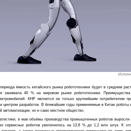
Источни
 периода ёмкость китайского рынка робототехники будет в среднем рас
ия занимала 40 % на мировом рынке робототехники. Преимущества
ектромобилей. КНР является не только крупнейшим потребителем п
м центром разработок. В ближайшие годы применяемые в Китае роботы 
 автоматизации, но и само местное общество.
тистики, в мае объёмы производства промышленных роботов выросли г
тво сервисных роботов увеличилось на 13,8 % до 1,2 млн штук. К эт
и товаров, а также различные автоматические помощники по дому тип