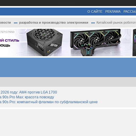
О САЙТЕ
РЕКЛАМА
РАССЫ
овости
разработка и производство электроники
Китайский рынок робототехники вырастет б.
727137650
2026 году: AM4 против LGA 1700
90s Pro Max: красота повсюду
 90s Pro: компактный флагман по субфлагманской цене