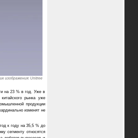
к изображения: Unitree
ти на 23 % в год. Уже в
 китайского рынка уже
ромышленной продукции
кардинально изменят не
од к году на 35,5 % до
ому сегменту относятся
а роботов-пылесосов и