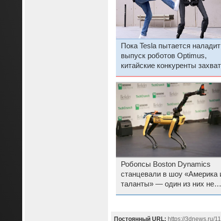
Пока Tesla пытается наладит
выпуск роботов Optimus,
китайские конкуренты захва
внимание всего мира
Робопсы Boston Dynamics
станцевали в шоу «Америка
таланты» — один из них не
справился с страхом сцены
Постоянный URL:
https://3dnews.ru/1