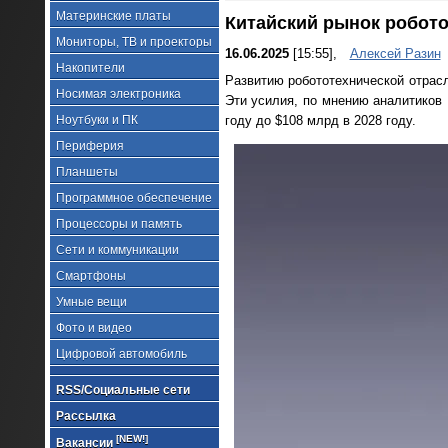
Материнские платы
Китайский рынок робото
Мониторы, ТВ и проекторы
16.06.2025
[15:55],
Алексей Разин
Накопители
Развитию робототехнической отрасл
Носимая электроника
Эти усилия, по мнению аналитиков 
Ноутбуки и ПК
году до $108 млрд в 2028 году.
Периферия
Планшеты
Программное обеспечение
Процессоры и память
Сети и коммуникации
Смартфоны
Умные вещи
Фото и видео
Цифровой автомобиль
RSS/Социальные сети
Рассылка
[NEW!]
Вакансии