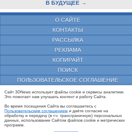
В БУДУЩЕЕ →
О САЙТЕ
КОНТАКТЫ
РАССЫЛКА
РЕКЛАМА
КОПИРАЙТ
ПОИСК
ПОЛЬЗОВАТЕЛЬСКОЕ СОГЛАШЕНИЕ
ЗАЩИЩЕНО CURATOR
Сайт 3DNews использует файлы cookie и сервисы аналитики.
Это помогает нам улучшать контент и работу Cайта.
© 1997—2026 Электронное периодическое издание "3ДНьюс" | Свидетельство о
регистрации СМИ Эл ФС 77-22224
Во время посещения Cайта вы соглашаетесь с
выдано Федеральной Службой по надзору за соблюдением законодательства в сфере
Пользовательским соглашением
и даёте согласие на
массовых коммуникаций и охране культурного наследия
✖
обработку и передачу (в т.ч. трансграничную) персональных
При цитировании документа ссылка на сайт с указанием автора обязательна. Полное
данных, использование Cайтом файлов cookie и метрических
заимствование документа является нарушением
программ.
российского и международного законодательства и возможно только с согласия
редакции 3DNews.