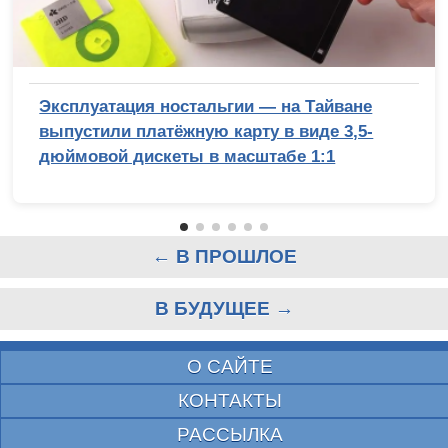
Эксплуатация ностальгии — на Тайване
выпустили платёжную карту в виде 3,5-
дюймовой дискеты в масштабе 1:1
← В ПРОШЛОЕ
В БУДУЩЕЕ →
О САЙТЕ
КОНТАКТЫ
РАССЫЛКА