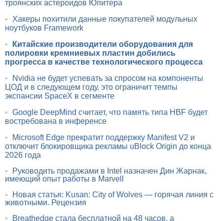
троянских астероидов Юпитера
•
Хакеры похитили данные покупателей модульных
ноутбуков Framework
•
Китайские производители оборудования для
полировки кремниевых пластин добились
прогресса в качестве технологического процесса
•
Nvidia не будет успевать за спросом на компоненты
ЦОД и в следующем году, это ограничит темпы
экспансии SpaceX в сегменте
•
Google DeepMind считает, что память типа HBF будет
востребована в инференсе
•
Microsoft Edge прекратит поддержку Manifest V2 и
отключит блокировщика рекламы uBlock Origin до конца
2026 года
•
Руководить продажами в Intel назначен Дин Жарнак,
имеющий опыт работы в Marvell
•
Новая статья: Kusan: City of Wolves — горячая линия с
животными. Рецензия
•
Breathedge стала бесплатной на 48 часов, а