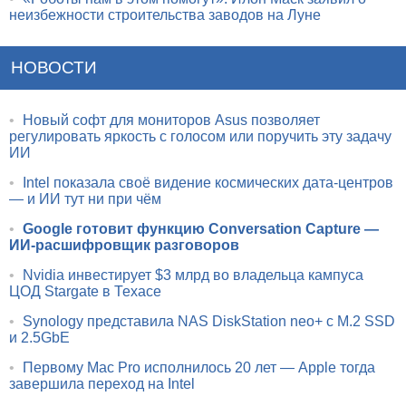
неизбежности строительства заводов на Луне
НОВОСТИ
•
Новый софт для мониторов Asus позволяет
регулировать яркость с голосом или поручить эту задачу
ИИ
•
Intel показала своё видение космических дата-центров
— и ИИ тут ни при чём
•
Google готовит функцию Conversation Capture —
ИИ-расшифровщик разговоров
•
Nvidia инвестирует $3 млрд во владельца кампуса
ЦОД Stargate в Техасе
•
Synology представила NAS DiskStation neo+ с M.2 SSD
и 2.5GbE
•
Первому Mac Pro исполнилось 20 лет — Apple тогда
завершила переход на Intel