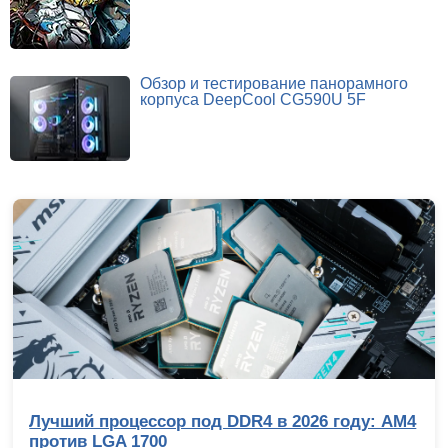
Обзор и тестирование панорамного
корпуса DeepCool CG590U 5F
Лучший процессор под DDR4 в 2026 году: AM4
против LGA 1700