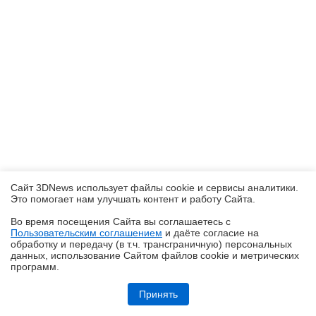
Сайт 3DNews использует файлы cookie и сервисы аналитики.
Это помогает нам улучшать контент и работу Cайта.
Во время посещения Cайта вы соглашаетесь с
Пользовательским соглашением
и даёте согласие на
✖
обработку и передачу (в т.ч. трансграничную) персональных
данных, использование Cайтом файлов cookie и метрических
программ.
Обзор «малолитражного суперкомпьютера» MSI EdgeXpert MS-C931
Принять