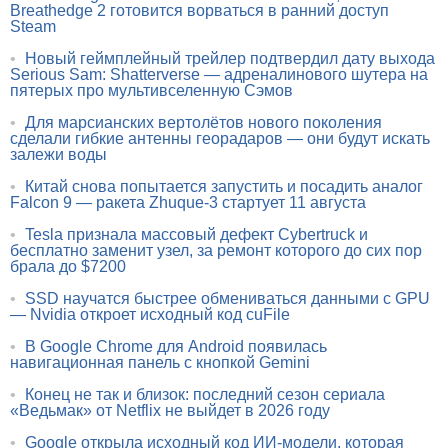
Breathedge 2 готовится ворваться в ранний доступ
Steam
•
Новый геймплейный трейлер подтвердил дату выхода
Serious Sam: Shatterverse — адреналинового шутера на
пятерых про мультивселенную Сэмов
•
Для марсианских вертолётов нового поколения
сделали гибкие антенны георадаров — они будут искать
залежи воды
•
Китай снова попытается запустить и посадить аналог
Falcon 9 — ракета Zhuque-3 стартует 11 августа
•
Tesla признала массовый дефект Cybertruck и
бесплатно заменит узел, за ремонт которого до сих пор
брала до $7200
•
SSD научатся быстрее обмениваться данными с GPU
— Nvidia откроет исходный код cuFile
•
В Google Chrome для Android появилась
навигационная панель с кнопкой Gemini
•
Конец не так и близок: последний сезон сериала
«Ведьмак» от Netflix не выйдет в 2026 году
•
Google открыла исходный код ИИ-модели, которая