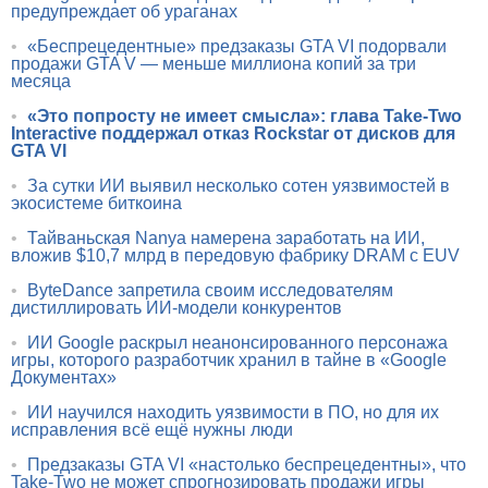
предупреждает об ураганах
•
«Беспрецедентные» предзаказы GTA VI подорвали
продажи GTA V — меньше миллиона копий за три
месяца
•
«Это попросту не имеет смысла»: глава Take-Two
Interactive поддержал отказ Rockstar от дисков для
GTA VI
•
За сутки ИИ выявил несколько сотен уязвимостей в
экосистеме биткоина
•
Тайваньская Nanya намерена заработать на ИИ,
вложив $10,7 млрд в передовую фабрику DRAM с EUV
•
ByteDance запретила своим исследователям
дистиллировать ИИ-модели конкурентов
•
ИИ Google раскрыл неанонсированного персонажа
игры, которого разработчик хранил в тайне в «Google
Документах»
•
ИИ научился находить уязвимости в ПО, но для их
исправления всё ещё нужны люди
•
Предзаказы GTA VI «настолько беспрецедентны», что
Take-Two не может спрогнозировать продажи игры