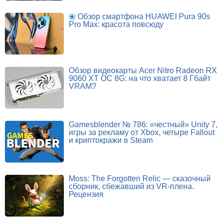
Обзор смартфона HUAWEI Pura 90s
Pro Max: красота повсюду
Обзор видеокарты Acer Nitro Radeon RX
9060 XT OC 8G: на что хватает 8 Гбайт
VRAM?
Gamesblender № 786: «честный» Unity 7,
игры за рекламу от Xbox, четыре Fallout
и криптокражи в Steam
Moss: The Forgotten Relic — сказочный
сборник, сбежавший из VR-плена.
Рецензия