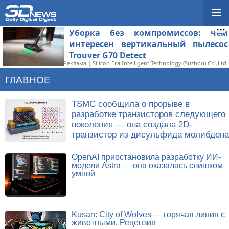
Уборка без компромиссов: чем
интересен вертикальный пылесос
Trouver G70 Detect
Реклама | Silicon Era Intelligent Technology (Suzhou) Co.,Ltd.
ГЛАВНОЕ
TSMC сообщила о прорыве в
разработке транзисторов следующего
поколения — она создала 2D-
транзистор из дисульфида молибдена
OpenAI приостановила разработку ИИ-
модели Astra — она оказалась слишком
умной
Kusan: City of Wolves — горячая линия с
животными. Рецензия