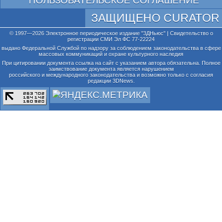
ПОЛЬЗОВАТЕЛЬСКОЕ СОГЛАШЕНИЕ
ЗАЩИЩЕНО CURATOR
© 1997—2026 Электронное периодическое издание "3ДНьюс" | Свидетельство о
регистрации СМИ Эл ФС 77-22224
выдано Федеральной Службой по надзору за соблюдением законодательства в сфере
массовых коммуникаций и охране культурного наследия
При цитировании документа ссылка на сайт с указанием автора обязательна. Полное
заимствование документа является нарушением
российского и международного законодательства и возможно только с согласия
редакции 3DNews.