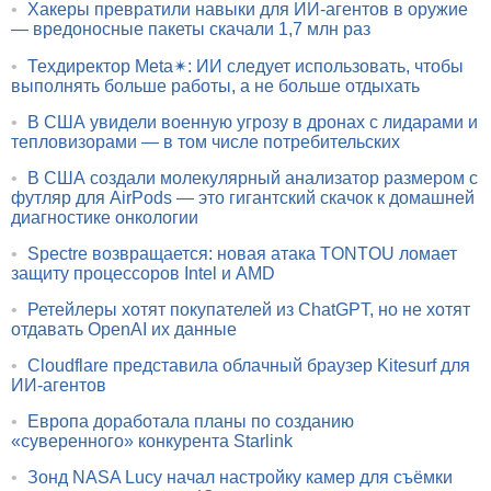
•
Хакеры превратили навыки для ИИ-агентов в оружие
— вредоносные пакеты скачали 1,7 млн раз
•
Техдиректор Meta✴: ИИ следует использовать, чтобы
выполнять больше работы, а не больше отдыхать
•
В США увидели военную угрозу в дронах с лидарами и
тепловизорами — в том числе потребительских
•
В США создали молекулярный анализатор размером с
футляр для AirPods — это гигантский скачок к домашней
диагностике онкологии
•
Spectre возвращается: новая атака TONTOU ломает
защиту процессоров Intel и AMD
•
Ретейлеры хотят покупателей из ChatGPT, но не хотят
отдавать OpenAI их данные
•
Cloudflare представила облачный браузер Kitesurf для
ИИ-агентов
•
Европа доработала планы по созданию
«суверенного» конкурента Starlink
•
Зонд NASA Lucy начал настройку камер для съёмки