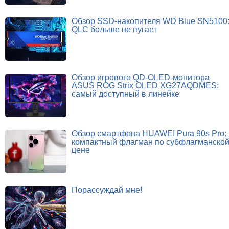
Обзор SSD-накопителя WD Blue SN5100
QLC больше не пугает
Обзор игрового QD-OLED-монитора
ASUS ROG Strix OLED XG27AQDMES:
самый доступный в линейке
Обзор смартфона HUAWEI Pura 90s Pro:
компактный флагман по субфлагманско
цене
Порассуждай мне!