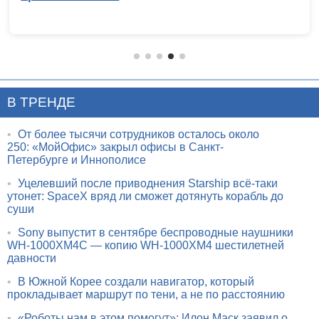
В ТРЕНДЕ
•
От более тысячи сотрудников осталось около
250: «МойОфис» закрыл офисы в Санкт-
Петербурге и Иннополисе
•
Уцелевший после приводнения Starship всё-таки
утонет: SpaceX вряд ли сможет дотянуть корабль до
суши
•
Sony выпустит в сентябре беспроводные наушники
WH-1000XM4C — копию WH-1000XM4 шестилетней
давности
•
В Южной Корее создали навигатор, который
прокладывает маршрут по тени, а не по расстоянию
•
«Роботы нам в этом помогут»: Илон Маск заявил о