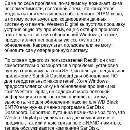
Сама по себе проблема, по-видимому, возникает из-за
несовместимости, связанной с тем, что конкретная
модель накопителя лишена собственного DRAM-кеша,
а потому используют для кеширования данных
системную память. Western Digital выпустила прошивку,
устраняющую эту проблему, ещё в октябре прошлого
года. Однако система обновлений Windows, похоже,
предоставляет неправильную ссылку на это
обновление. Как результат, пользователи не могут
обновить саму операционную систему.
По словам одного из пользователей Reddit, он смог
самостоятельно разобраться в проблеме, установив
нужную прошивку на свой SSD, используя специальное
приложение Sandisk Dashboard для обновления ПО
для твердотельных накопителей. Хотя Windows
предоставляет ссылку на обновление прошивки на
сайт Western Digital, он содержит мало полезной
информации и пользователю пришлось самому
выяснять, что для обновления накопителя WD Black
SN770 ему нужна именно программа SanDisk
Dashboard. Вероятно, путаница возникла из-за того, что
Western Digital разделилась на две компании и все
продукты, так или иначе связанные с NAND-памятью,
теперь обслуживаются компанией SanDisk.