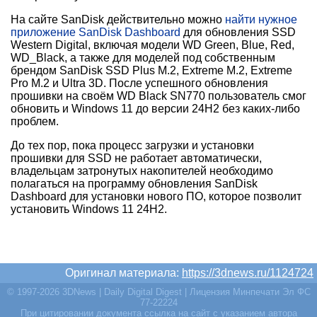
На сайте SanDisk действительно можно
найти нужное
приложение SanDisk Dashboard
для обновления SSD
Western Digital, включая модели WD Green, Blue, Red,
WD_Black, а также для моделей под собственным
брендом SanDisk SSD Plus M.2, Extreme M.2, Extreme
Pro M.2 и Ultra 3D. После успешного обновления
прошивки на своём WD Black SN770 пользователь смог
обновить и Windows 11 до версии 24H2 без каких-либо
проблем.
До тех пор, пока процесс загрузки и установки
прошивки для SSD не работает автоматически,
владельцам затронутых накопителей необходимо
полагаться на программу обновления SanDisk
Dashboard для установки нового ПО, которое позволит
установить Windows 11 24H2.
Оригинал материала:
https://3dnews.ru/1124724
© 1997-2026 3DNews | Daily Digital Digest | Лицензия Минпечати Эл ФС
77-22224
При цитировании документа ссылка на сайт с указанием автора