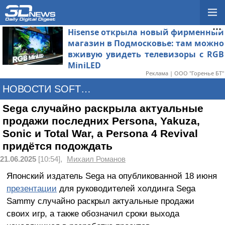
Hisense открыла новый фирменный
магазин в Подмосковье: там можно
вживую увидеть телевизоры с RGB
MiniLED
Реклама | ООО "Горенье БТ"
НОВОСТИ SOFTWARE
Sega случайно раскрыла актуальные
продажи последних Persona, Yakuza,
Sonic и Total War, а Persona 4 Revival
придётся подождать
21.06.2025
[10:54],
Михаил Романов
Японский издатель Sega на опубликованной 18 июня
презентации
для руководителей холдинга Sega
Sammy случайно раскрыл актуальные продажи
своих игр, а также обозначил сроки выхода