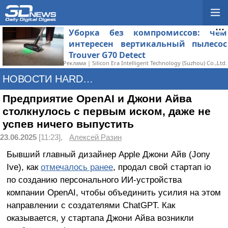
Уборка без компромиссов: чем
интересен вертикальный пылесос
Trouver G70 Detect
Реклама | Silicon Era Intelligent Technology (Suzhou) Co.,Ltd.
НОВОСТИ HARDWARE
Предприятие OpenAI и Джони Айва
столкнулось с первым иском, даже не
успев ничего выпустить
23.06.2025
[11:23],
Алексей Разин
Бывший главный дизайнер Apple Джони Айв (Jony
Ive), как
отмечалось ранее
, продал свой стартап io
по созданию персонального ИИ-устройства
компании OpenAI, чтобы объединить усилия на этом
направлении с создателями ChatGPT. Как
оказывается, у стартапа Джони Айва возникли