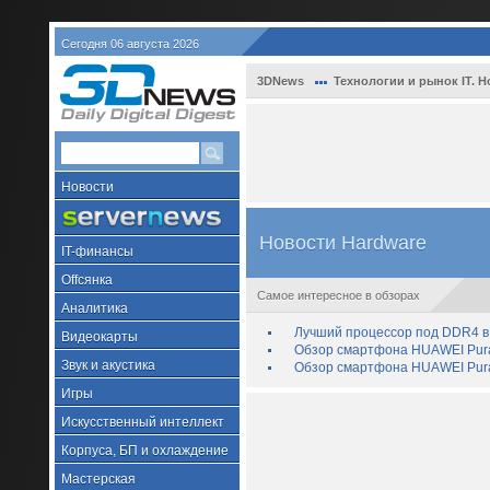
Сегодня 06 августа 2026
3DNews
Технологии и рынок IT. Н
Новости
Новости Hardware
IT-финансы
Offсянка
Самое интересное в обзорах
Аналитика
Лучший процессор под DDR4 в 
Видеокарты
Обзор смартфона HUAWEI Pura 
Звук и акустика
Обзор смартфона HUAWEI Pura
Игры
Искусственный интеллект
Корпуса, БП и охлаждение
Мастерская