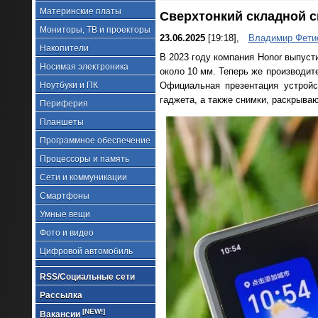
Материнские платы
Сверхтонкий складной с
Мониторы, ТВ и проекторы
23.06.2025
[19:18],
Владимир Фети
Накопители
В 2023 году компания Honor выпуст
Носимая электроника
около 10 мм. Теперь же производите
Ноутбуки и ПК
Официальная презентация устройс
гаджета, а также снимки, раскрыва
Периферия
Планшеты
Программное обеспечение
Процессоры и память
Сети и коммуникации
Смартфоны
Умные вещи
Фото и видео
Цифровой автомобиль
RSS/Социальные сети
Рассылка
[NEW!]
Вакансии