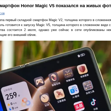
мартфон Honor Magic V5 показался на живых фо
сов
ила первый складной смартфон Magic V2, толщина которого в сложенно
ль готовится к запуску Magic V5, толщина которого в сложенном виде с
тва состоится 2 июля, однако уже сейчас в сети опубликованы нек
ющие его внешний облик.