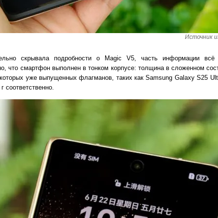
Источник и
ельно скрывала подробности о Magic V5, часть информации всё
но, что смартфон выполнен в тонком корпусе: толщина в сложенном сос
екоторых уже выпущенных флагманов, таких как Samsung Galaxy S25 Ultr
 г соответственно.