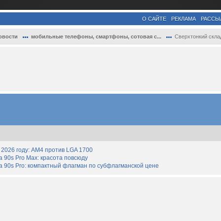
О САЙТЕ
РЕКЛАМА
РАССЫ
овости
мобильные телефоны, смартфоны, сотовая с...
Сверхтонкий складной смартфон Honor Magi.
2026 году: AM4 против LGA 1700
90s Pro Max: красота повсюду
 90s Pro: компактный флагман по субфлагманской цене