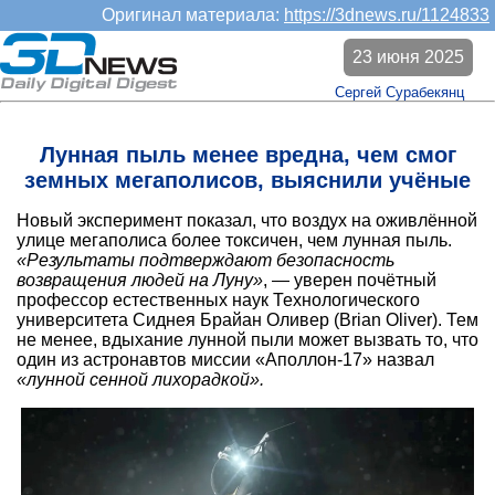
Оригинал материала:
https://3dnews.ru/1124833
23 июня 2025
Сергей Сурабекянц
Лунная пыль менее вредна, чем смог
земных мегаполисов, выяснили учёные
Новый эксперимент показал, что воздух на оживлённой
улице мегаполиса более токсичен, чем лунная пыль.
«Результаты подтверждают безопасность
возвращения людей на Луну»
, — уверен почётный
профессор естественных наук Технологического
университета Сиднея Брайан Оливер (Brian Oliver). Тем
не менее, вдыхание лунной пыли может вызвать то, что
один из астронавтов миссии «Аполлон-17» назвал
«лунной сенной лихорадкой».