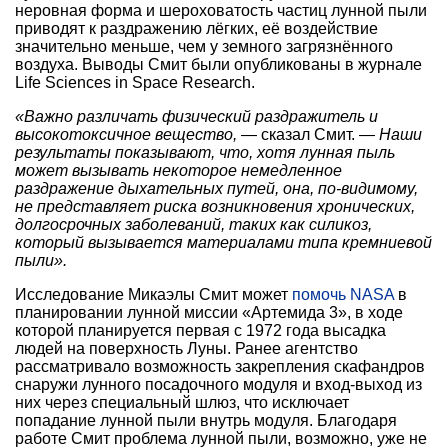
неровная форма и шероховатость частиц лунной пыли
приводят к раздражению лёгких, её воздействие
значительно меньше, чем у земного загрязнённого
воздуха. Выводы Смит были опубликованы в журнале
Life Sciences in Space Research.
«Важно различать физический раздражитель и
высокотоксичное вещество,
— сказал Смит. —
Наши
результаты показывают, что, хотя лунная пыль
может вызывать некоторое немедленное
раздражение дыхательных путей, она, по-видимому,
не представляет риска возникновения хронических,
долгосрочных заболеваний, таких как силикоз,
который вызывается материалами типа кремниевой
пыли».
Исследование Микаэлы Смит может
помочь NASA
в
планировании лунной миссии «Артемида 3», в ходе
которой планируется первая с 1972 года высадка
людей на поверхность Луны. Ранее агентство
рассматривало возможность закрепления скафандров
снаружи лунного посадочного модуля и вход-выход из
них через специальный шлюз, что исключает
попадание лунной пыли внутрь модуля. Благодаря
работе Смит проблема лунной пыли, возможно, уже не