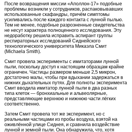
После возвращения миссии «Аполлон-17» подобные
проблемы возникли у сотрудников, распаковывавших
использованные скафандры, причём симптомы
усиливались после каждого контакта с лунной пылью.
Тем не менее, подобные разрозненные свидетельства
не несут характера полноценного исследования. Эту
недоработку решила исправить аспирант группы
респираторных исследований Сиднейского
технологического университета Микаэла Смит
(Michaela Smith).
Смит провела эксперименты с имитаторами лунной
пыли, поскольку доступ к настоящим образцам крайне
ограничен. Частицы размером меньше 2,5 микрон,
достаточно малы, чтобы при вдыхании задержаться в
нижних дыхательных путях. Для полноты эксперимента
Смит вводила имитатор лунной пыли в два разных
типа клеток — бронхиальные и альвеолярные,
представляющие верхнюю и нижнюю части лёгких
соответственно.
Затем Смит провела тот же эксперимент, но с
реальными частицами из пробы воздуха, взятой на
оживлённой улице Сиднея, и сравнила воздействие
лунной и земной пыли. Она обнаружила, что, хотя