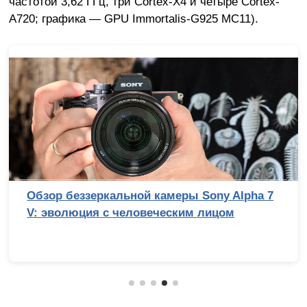
частотой 3,62 ГГц, три Cortex-X4 и четыре Cortex-
A720; графика — GPU Immortalis-G925 MC11).
Обзор беззеркальной камеры Sony Alpha 7
V: эволюция с человеческим лицом