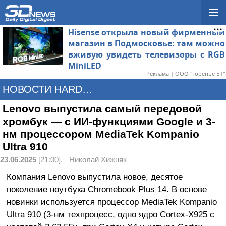
Hisense открыла новый фирменный
магазин в Подмосковье: там можно
вживую увидеть телевизоры с RGB
MiniLED
Реклама | ООО "Горенье БТ"
НОВОСТИ HARDWARE
Lenovo выпустила самый передовой
хромбук — с ИИ-функциями Google и 3-
нм процессором MediaTek Kompanio
Ultra 910
23.06.2025
[21:00],
Николай Хижняк
Компания Lenovo выпустила новое, десятое
поколение ноутбука Chromebook Plus 14. В основе
новинки используется процессор MediaTek Kompanio
Ultra 910 (3-нм техпроцесс, одно ядро Cortex-X925 с