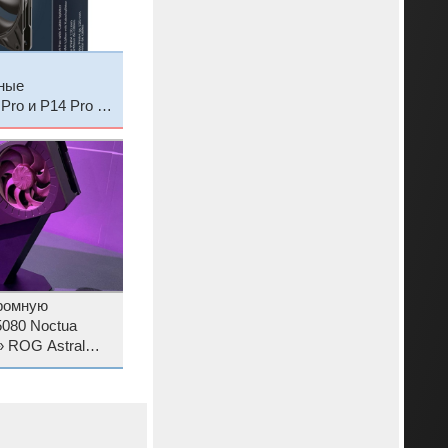
ные
Pro и P14 Pro с
 неё
громную
080 Noctua
» ROG Astral
ition