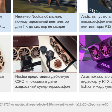
ce
Инженер Noctua объяснил,
Arctic выпустила
почему идеальный вентилятор
высокоэффектив
X
для ПК до сих пор не создан
вентиляторы P12 
т
подсветкой и без
sar
Noctua представила дебютную
Asus показала о
СЖО и показала в деле
видеокарту RTX 5
жидкостный кулер-термосифон
Edition и «адскую
RTX 5080 Doom Ed
124872/noctua-vipustila-peredovie-120mm-ventilyatori-nfa12x25-g2-po-tsene-35