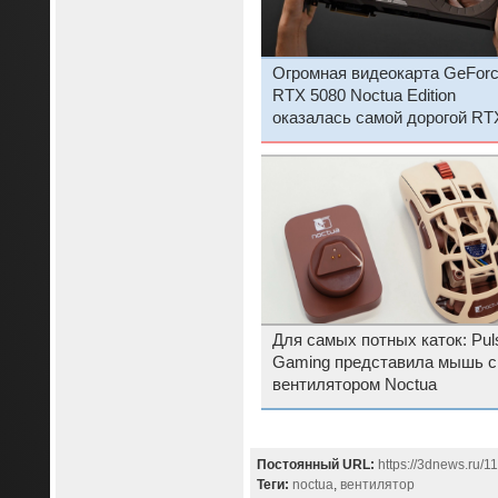
Огромная видеокарта GeFor
RTX 5080 Noctua Edition
оказалась самой дорогой RT
5080 от Asus — за неё прося
больше $2000
Для самых потных каток: Pul
Gaming представила мышь с
вентилятором Noctua
Постоянный URL:
https://3dnews.ru/1
Теги:
noctua
,
вентилятор