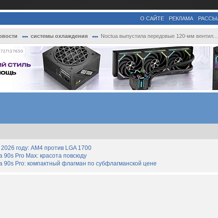
О САЙТЕ
РЕКЛАМА
РАССЫ
овости
системы охлаждения
Noctua выпустила передовые 120-мм вентил...
727137650
2026 году: AM4 против LGA 1700
90s Pro Max: красота повсюду
 90s Pro: компактный флагман по субфлагманской цене