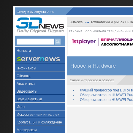
Сегодня 07 августа 2026
3DNews
Технологии и рынок IT. Н
РЕКЛАМА • ООО «ОНЛАЙН ТРЕЙДИНГ» ИНН 7
Новости
Новости Hardware
IT-финансы
Offсянка
Самое интересное в обзорах
Аналитика
Лучший процессор под DDR4 в 
Видеокарты
Обзор смартфона HUAWEI Pura 
Звук и акустика
Обзор смартфона HUAWEI Pura
Игры
Искусственный интеллект
Корпуса, БП и охлаждение
Мастерская