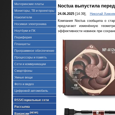
Материнские платы
Noctua выпустила перед
Мониторы, ТВ и проекторы
24.06.2025
[14:39],
Николай Хижня
Накопители
Компания Noctua сообщила о ста
Носимая электроника
предлагают изменённую геометр
Ноутбуки и ПК
эффективности новинок при сохране
Периферия
Планшеты
Программное обеспечение
Процессоры и память
Сети и коммуникации
Смартфоны
Умные вещи
Фото и видео
Цифровой автомобиль
RSS/Социальные сети
Рассылка
[NEW!]
Вакансии