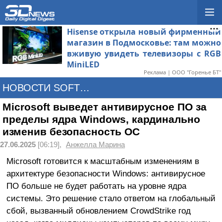
Hisense открыла новый фирменный
магазин в Подмосковье: там можно
вживую увидеть телевизоры с RGB
MiniLED
Реклама | ООО "Горенье БТ"
НОВОСТИ SOFTWARE
Microsoft выведет антивирусное ПО за
пределы ядра Windows, кардинально
изменив безопасность ОС
27.06.2025
[06:19],
Анжелла Марина
Microsoft готовится к масштабным изменениям в
архитектуре безопасности Windows: антивирусное
ПО больше не будет работать на уровне ядра
системы. Это решение стало ответом на глобальный
сбой, вызванный обновлением CrowdStrike год