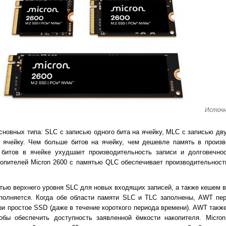
Источн
овных типа: SLC с записью одного бита на ячейку, MLC с записью дву
 ячейку. Чем больше битов на ячейку, чем дешевле память в произв
битов в ячейке ухудшает производительность записи и долговечнос
опителей Micron 2600 с памятью QLC обеспечивает производительност
ью верхнего уровня SLC для новых входящих записей, а также кешем в
еполняется. Когда обе области памяти SLC и TLC заполнены, AWT пер
и простое SSD (даже в течение короткого периода времени). AWT такж
бы обеспечить доступность заявленной ёмкости накопителя. Micro