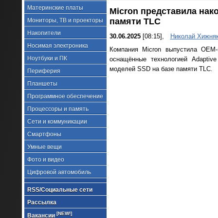
Материнские платы
Micron представила нак
памяти TLC
Мониторы, ТВ и проекторы
Накопители
30.06.2025
[08:15],
Николай Хижня
Носимая электроника
Компания Micron выпустила OEM-
Ноутбуки и ПК
оснащённые технологией Adaptive
моделей SSD на базе памяти TLC.
Периферия
Планшеты
Программное обеспечение
Процессоры и память
Сети и коммуникации
Смартфоны
Умные вещи
Фото и видео
Цифровой автомобиль
RSS/Социальные сети
Рассылка
[NEW!]
Вакансии