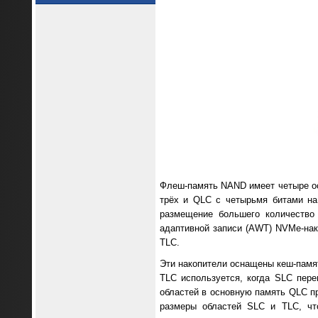
Флеш-память NAND имеет четыре осн
трёх и QLC с четырьмя битами на
размещение большего количество 
адаптивной записи (AWT) NVMe-нак
TLC.
Эти накопители оснащены кеш-памят
TLC используется, когда SLC пер
областей в основную память QLC пр
размеры областей SLC и TLC, что