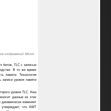
ик изображений: Micron
х битов, TLC с записью
одстве. В то же время
ть памяти. Технология
ь записи уровня памяти
торого уровня TLC. Кеш
еносит данные из этих
е динамически изменяет
n утверждает, что AWT