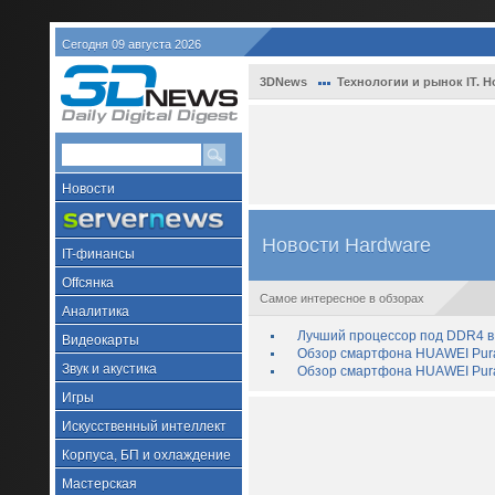
Сегодня 09 августа 2026
3DNews
Технологии и рынок IT. Н
Новости
Новости Hardware
IT-финансы
Offсянка
Самое интересное в обзорах
Аналитика
Лучший процессор под DDR4 в 
Видеокарты
Обзор смартфона HUAWEI Pura 
Звук и акустика
Обзор смартфона HUAWEI Pura
Игры
Искусственный интеллект
Корпуса, БП и охлаждение
Мастерская