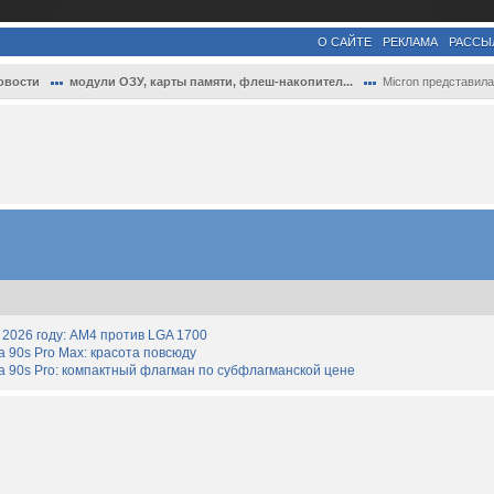
О САЙТЕ
РЕКЛАМА
РАССЫ
овости
модули ОЗУ, карты памяти, флеш-накопител...
Micron представила накопители Micron 260.
2026 году: AM4 против LGA 1700
90s Pro Max: красота повсюду
 90s Pro: компактный флагман по субфлагманской цене