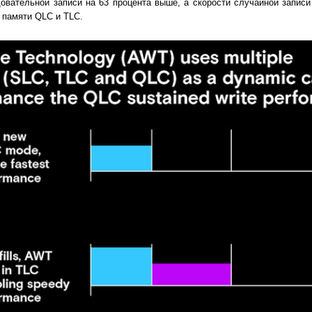
овательной записи на 63 процента выше, а скорости случайной записи
 памяти QLC и TLC.