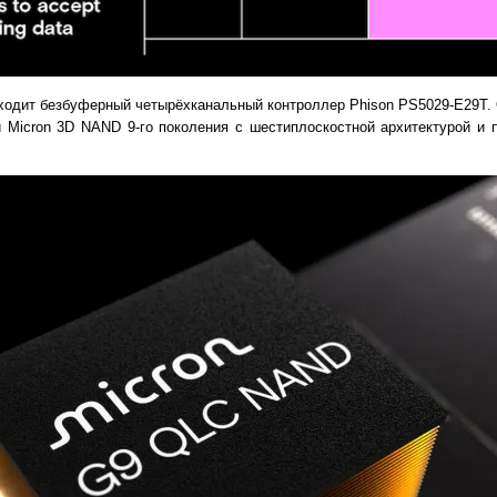
входит безбуферный четырёхканальный контроллер Phison PS5029-E29T.
 Micron 3D NAND 9-го поколения c шестиплоскостной архитектурой и 