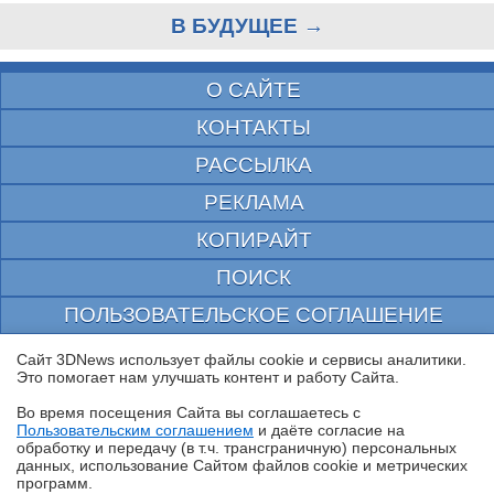
В БУДУЩЕЕ →
О САЙТЕ
КОНТАКТЫ
РАССЫЛКА
РЕКЛАМА
КОПИРАЙТ
ПОИСК
ПОЛЬЗОВАТЕЛЬСКОЕ СОГЛАШЕНИЕ
ЗАЩИЩЕНО CURATOR
Сайт 3DNews использует файлы cookie и сервисы аналитики.
Это помогает нам улучшать контент и работу Cайта.
© 1997—2026 Электронное периодическое издание "3ДНьюс" | Свидетельство о
регистрации СМИ Эл ФС 77-22224
Во время посещения Cайта вы соглашаетесь с
выдано Федеральной Службой по надзору за соблюдением законодательства в сфере
Пользовательским соглашением
и даёте согласие на
массовых коммуникаций и охране культурного наследия
✖
обработку и передачу (в т.ч. трансграничную) персональных
При цитировании документа ссылка на сайт с указанием автора обязательна. Полное
данных, использование Cайтом файлов cookie и метрических
заимствование документа является нарушением
программ.
российского и международного законодательства и возможно только с согласия