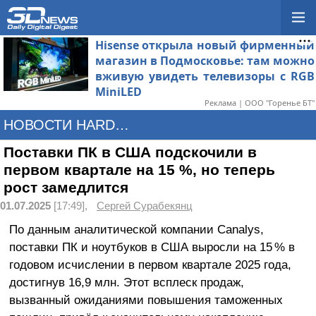
Hisense открыла новый фирменный
магазин в Подмосковье: там можно
вживую увидеть телевизоры с RGB
MiniLED
Реклама | ООО "Горенье БТ"
НОВОСТИ HARDWARE
Поставки ПК в США подскочили в
первом квартале на 15 %, но теперь
рост замедлится
01.07.2025
[17:49],
Сергей Сурабекянц
По данным аналитической компании Canalys,
поставки ПК и ноутбуков в США выросли на 15 % в
годовом исчислении в первом квартале 2025 года,
достигнув 16,9 млн. Этот всплеск продаж,
вызванный ожиданиями повышения таможенных