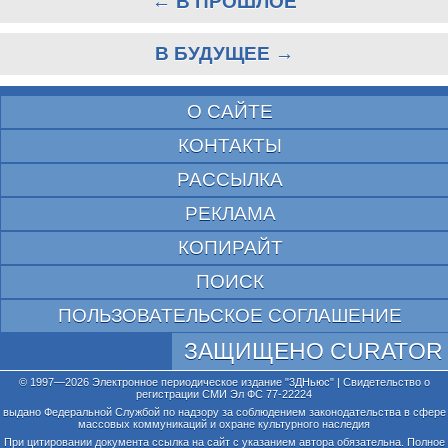
← В ПРОШЛОЕ
В БУДУЩЕЕ →
О САЙТЕ
КОНТАКТЫ
РАССЫЛКА
РЕКЛАМА
КОПИРАЙТ
ПОИСК
ПОЛЬЗОВАТЕЛЬСКОЕ СОГЛАШЕНИЕ
ЗАЩИЩЕНО CURATOR
© 1997—2026 Электронное периодическое издание "3ДНьюс" | Свидетельство о
регистрации СМИ Эл ФС 77-22224
выдано Федеральной Службой по надзору за соблюдением законодательства в сфере
массовых коммуникаций и охране культурного наследия
При цитировании документа ссылка на сайт с указанием автора обязательна. Полное