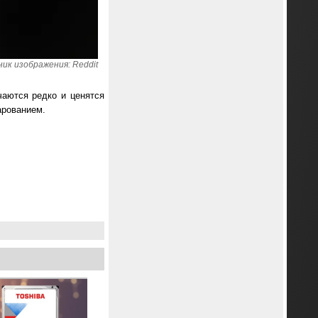
ик изображения: Reddit
чаются редко и ценятся
арованием.