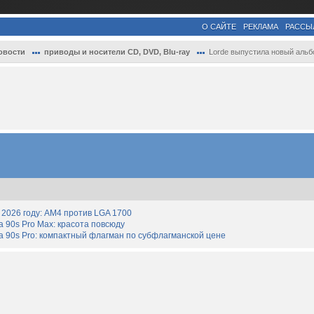
О САЙТЕ
РЕКЛАМА
РАССЫ
овости
приводы и носители CD, DVD, Blu-ray
Lorde выпустила новый альбом на прозрачн..
2026 году: AM4 против LGA 1700
90s Pro Max: красота повсюду
 90s Pro: компактный флагман по субфлагманской цене