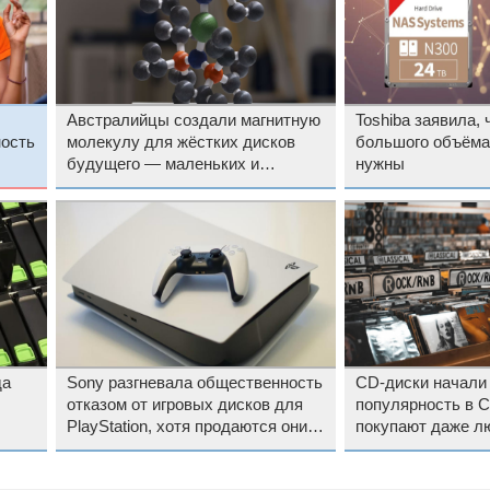
Австралийцы создали магнитную
Toshiba заявила,
ность
молекулу для жёстких дисков
большого объёма
будущего — маленьких и
нужны
сверхёмких
да
Sony разгневала общественность
CD-диски начали
отказом от игровых дисков для
популярность в 
PlayStation, хотя продаются они
покупают даже лю
плохо
имеющие CD-пле