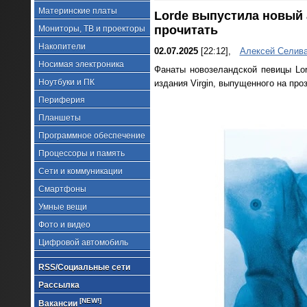
Материнские платы
Lorde выпустила новый 
прочитать
Мониторы, ТВ и проекторы
Накопители
02.07.2025
[22:12],
Алексей Селив
Носимая электроника
Фанаты новозеландской певицы Lo
Ноутбуки и ПК
издания Virgin, выпущенного на про
Периферия
Планшеты
Программное обеспечение
Процессоры и память
Сети и коммуникации
Смартфоны
Умные вещи
Фото и видео
Цифровой автомобиль
RSS/Социальные сети
Рассылка
[NEW!]
Вакансии