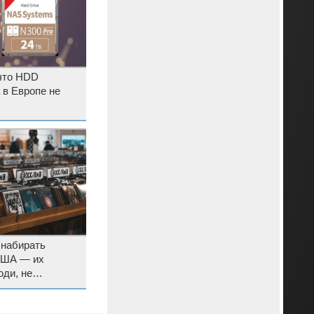
 что HDD
 в Европе не
 набирать
США — их
ди, не
еров