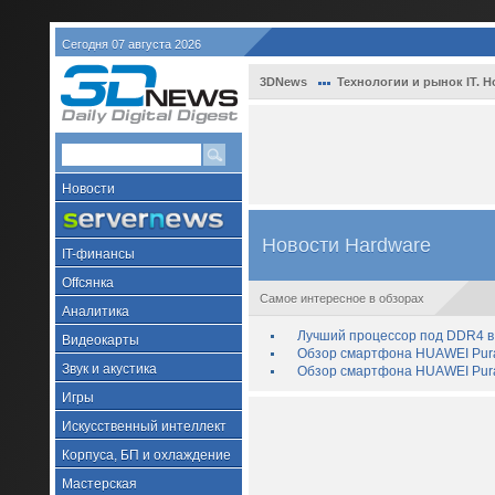
Сегодня 07 августа 2026
3DNews
Технологии и рынок IT. Н
Новости
Новости Hardware
IT-финансы
Offсянка
Самое интересное в обзорах
Аналитика
Лучший процессор под DDR4 в 
Видеокарты
Обзор смартфона HUAWEI Pura 
Звук и акустика
Обзор смартфона HUAWEI Pura
Игры
Искусственный интеллект
Корпуса, БП и охлаждение
Мастерская