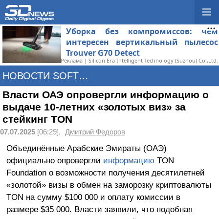
Уборка без компромиссов: чем
интересен вертикальный пылесос
Trouver G70 Detect
Реклама | Silicon Era Intelligent Technology (Suzhou) Co.,Ltd.
НОВОСТИ SOFTWARE
Власти ОАЭ опровергли информацию о
выдаче 10-летних «золотых виз» за
стейкинг TON
07.07.2025
[06:29],
Дмитрий Федоров
Объединённые Арабские Эмираты (ОАЭ)
официально опровергли
информацию
TON
Foundation о возможности получения десятилетней
«золотой» визы в обмен на заморозку криптовалюты
TON на сумму $100 000 и оплату комиссии в
размере $35 000. Власти заявили, что подобная