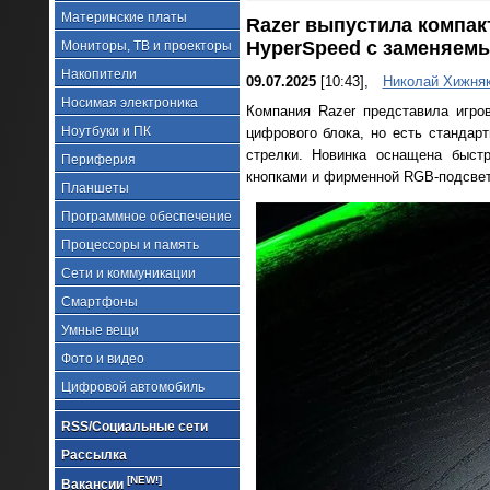
Материнские платы
Razer выпустила компак
HyperSpeed с заменяем
Мониторы, ТВ и проекторы
Накопители
09.07.2025
[10:43],
Николай Хижня
Носимая электроника
Компания Razer представила игро
Ноутбуки и ПК
цифрового блока, но есть стандарт
стрелки. Новинка оснащена быст
Периферия
кнопками и фирменной RGB-подсвет
Планшеты
Программное обеспечение
Процессоры и память
Сети и коммуникации
Смартфоны
Умные вещи
Фото и видео
Цифровой автомобиль
RSS/Социальные сети
Рассылка
[NEW!]
Вакансии