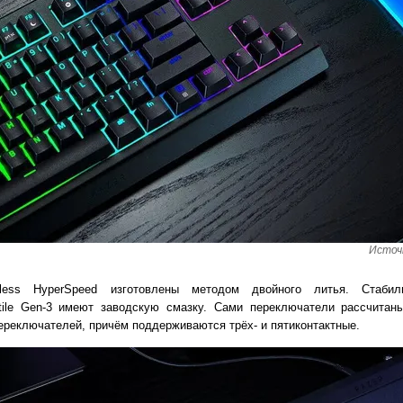
Источ
less HyperSpeed изготовлены методом двойного литья. Стабили
tile Gen-3 имеют заводскую смазку. Сами переключатели рассчитан
реключателей, причём поддерживаются трёх- и пятиконтактные.