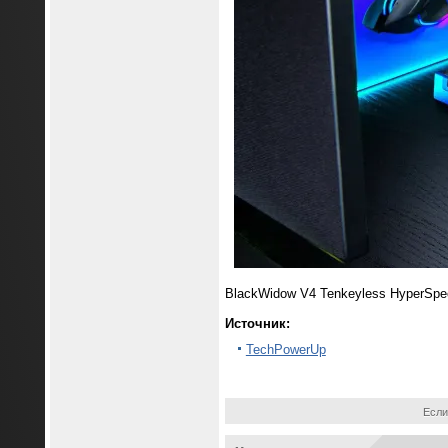
BlackWidow V4 Tenkeyless HyperSpee
Источник:
TechPowerUp
Если