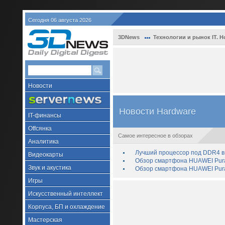
Сегодня 06 августа 2026
3DNews
Технологии и рынок IT. Н
Новости
Новости Hardware
IT-финансы
Offсянка
Самое интересное в обзорах
Аналитика
Лучший процессор под DDR4 в 
Видеокарты
Обзор смартфона HUAWEI Pura 
Звук и акустика
Обзор смартфона HUAWEI Pura
Игры
Искусственный интеллект
Корпуса, БП и охлаждение
Мастерская