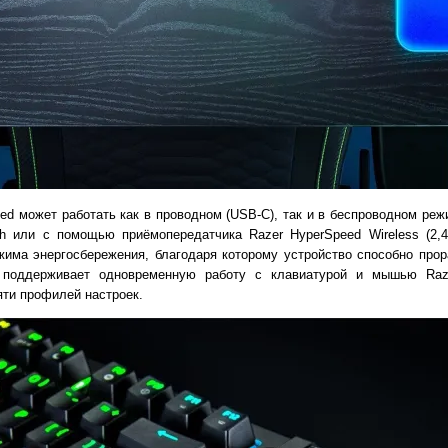
ed может работать как в проводном (USB-C), так и в беспроводном реж
th или с помощью приёмопередатчика Razer HyperSpeed Wireless (2,4
има энергосбережения, благодаря которому устройство способно прор
 поддерживает одновременную работу с клавиатурой и мышью Raze
яти профилей настроек.