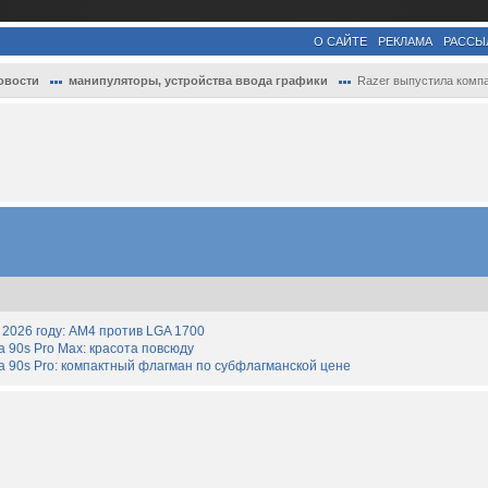
О САЙТЕ
РЕКЛАМА
РАССЫ
овости
манипуляторы, устройства ввода графики
Razer выпустила компактную механическую 
2026 году: AM4 против LGA 1700
90s Pro Max: красота повсюду
 90s Pro: компактный флагман по субфлагманской цене