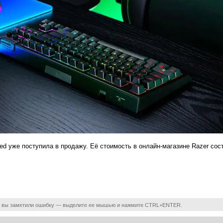
d уже поступила в продажу. Её стоимость в онлайн-магазине Razer сост
 вы заметили ошибку — выделите ее мышью и нажмите CTRL+ENTER.