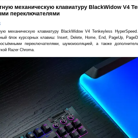
тную механическую клавиатуру BlackWidow V4 Te
ыми переключателями
к
вую механическую клавиатуру BlackWidow V4 Tenkeyless HyperSpeed.
ный блок курсорных клавиш: Insert, Delete, Home, End, PageUp, Page
росъёмными переключателями, шумоизоляцией, а также дополнител
кой Razer Chroma.