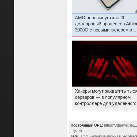
AMD перевыпустила 40-
долларовый процессор Athlo
3000G с новыми кулером и
упаковкой
Хакеры могут захватить тыс
серверов — в популярном
контроллере для удалённого
управления найдена критиче
уязвимость
Постоянный URL:
https://3dnews.ru/
i-ryzen
Теги:
amd
,
информационная безопас