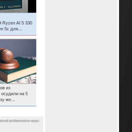
 Ryzen AI 5 330
en 5c для
уков с ИИ
ов из
 осудили на 5
зу же
snost-protsessorov-epyc-