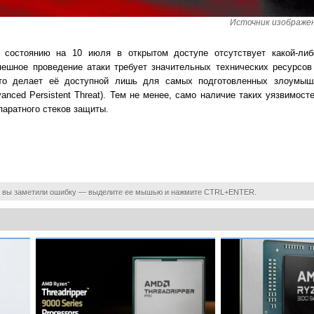
Источник изображени
о состоянию на 10 июля в открытом доступе отсутствует какой-либ
пешное проведение атаки требует значительных технических ресурсов
то делает её доступной лишь для самых подготовленных злоумыш
anced Persistent Threat). Тем не менее, само наличие таких уязвимост
паратного стеков защиты.
 вы заметили ошибку — выделите ее мышью и нажмите CTRL+ENTER.