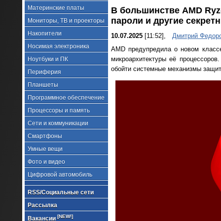
Материнские платы
В большинстве AMD Ryz
пароли и другие секрет
Мониторы, ТВ и проекторы
Накопители
10.07.2025
[11:52],
Дмитрий Федор
Носимая электроника
AMD предупредила о новом классе 
микроархитектуры её процессоров
Ноутбуки и ПК
обойти системные механизмы защит
Периферия
Планшеты
Программное обеспечение
Процессоры и память
Сети и коммуникации
Смартфоны
Умные вещи
Фото и видео
Цифровой автомобиль
RSS/Социальные сети
Рассылка
[NEW!]
Вакансии