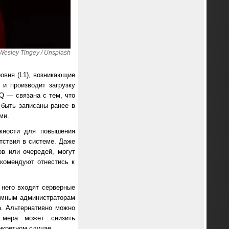
esley Tingey / Unsplash
овня (L1), возникающие
 и производит загрузку
Q — связана с тем, что
 быть записаны ранее в
ми.
жности для повышения
тствия в системе. Даже
в или очередей, могут
комендуют отнестись к
 него входят серверные
темным администраторам
а. Альтернативно можно
 мера может снизить
нкретном случае.