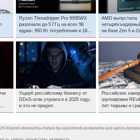
Ryzen Threadripper Pro 9995WX
AMD выпустила
n
разогнали до 5 ГГц на всех 96
четырёхъядерный
ядрах: 950 Вт потребления и 186
на базе Zen 5 и Z
тыс. баллов в Cinebench R23
доступных ноутб
ячи
Ущерб российскому бизнесу от
Российских хакер
DDoS-атак утроился в 2025 году,
группировки REvil
и это не предел
лет тюрьмы и сра
ская
освободили
1125743/amd-obnaruzhila-chetyre-tsa-uyazvimosti-postavivshie-pod-ugrozu-bezopa
ность
,
хакеры
,
процессоры
,
уязвимость