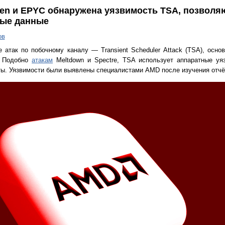
en и EPYC обнаружена уязвимость TSA, позволя
ные данные
ов
атак по побочному каналу — Transient Scheduler Attack (TSA), осно
. Подобно
атакам
Meltdown и Spectre, TSA использует аппаратные уя
ы. Уязвимости были выявлены специалистами AMD после изучения отчёта