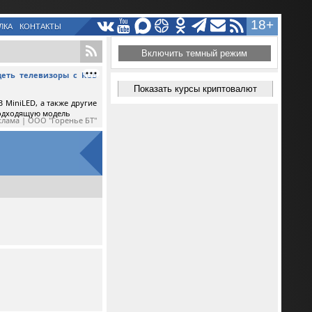
18+
ЛКА
КОНТАКТЫ
Включить темный режим
еть телевизоры с RGB
Показать курсы криптовалют
 MiniLED, а также другие
подходящую модель
клама | ООО "Горенье БТ"