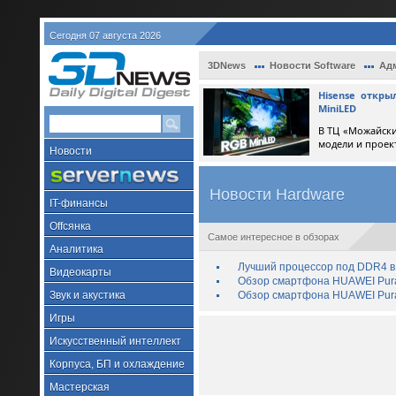
Сегодня 07 августа 2026
3DNews
Новости Software
Ад
Hisense откр
MiniLED
В ТЦ «Можайски
модели и проек
Новости
Новости Hardware
IT-финансы
Offсянка
Самое интересное в обзорах
Аналитика
Лучший процессор под DDR4 в 
Видеокарты
Обзор смартфона HUAWEI Pura 
Звук и акустика
Обзор смартфона HUAWEI Pura
Игры
Искусственный интеллект
Корпуса, БП и охлаждение
Мастерская