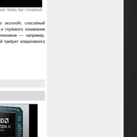
я: Tadas Sar / Unsplash
о эксплойт, способный
 и глубокого понимания
ленников — например,
ей требует оперативного