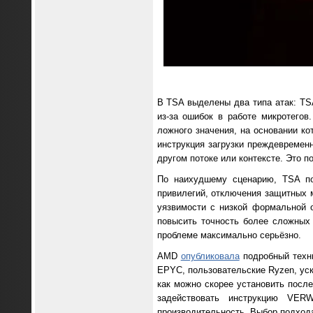
В TSA выделены два типа атак: TS
из-за ошибок в работе микротегов
ложного значения, на основании к
инструкция загрузки преждевремен
другом потоке или контексте. Это 
По наихудшему сценарию, TSA по
привилегий, отключения защитных 
уязвимости с низкой формальной 
повысить точность более сложных
проблеме максимально серьёзно.
AMD
опубликовала
подробный техни
EPYC, пользовательские Ryzen, уск
как можно скорее установить посл
задействовать инструкцию VER
производительность. Выбор подхода