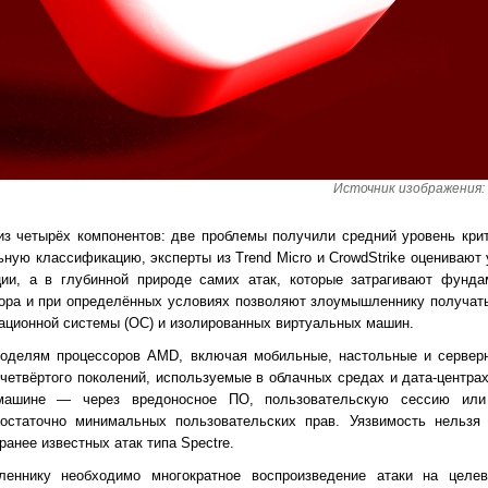
Источник изображения: R
из четырёх компонентов: две проблемы получили средний уровень кри
ную классификацию, эксперты из Trend Micro и CrowdStrike оценивают 
ции, а в глубинной природе самих атак, которые затрагивают фунд
сора и при определённых условиях позволяют злоумышленнику получат
ационной системы (ОС) и изолированных виртуальных машин.
оделям процессоров AMD, включая мобильные, настольные и сервер
етвёртого поколений, используемые в облачных средах и дата-центрах
машине — через вредоносное ПО, пользовательскую сессию или
статочно минимальных пользовательских прав. Уязвимость нельзя 
анее известных атак типа Spectre.
еннику необходимо многократное воспроизведение атаки на целев