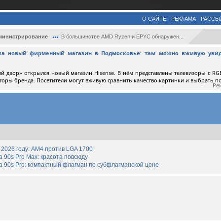
О САЙТЕ
РЕКЛАМА
РАССЫ
министрирование
В большинстве AMD Ryzen и EPYC обнаружен...
ыла новый фирменный магазин в Подмосковье: там можно вживую увид
й двор» открылся новый магазин Hisense. В нём представлены телевизоры с RGB
торы бренда. Посетители могут вживую сравнить качество картинки и выбрать 
Ре
2026 году: AM4 против LGA 1700
90s Pro Max: красота повсюду
 90s Pro: компактный флагман по субфлагманской цене