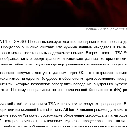
Источник изображения: W
A-L1 и TSA-SQ. Первая использует ложные попадания в кеш первого ур
. Процессор ошибочно считает, что нужные данные находятся в кеше,
оторого можно восстановить содержимое памяти. Вторая атака — TSA-S
но обращается к очереди хранения и извлекает данные, которые могли
позволяет обойти изоляцию между виртуальными машинами или процесса
зволяет получить доступ к данным ядра ОС, что открывает возмо
механизмов, внедрения бэкдоров и обеспечения долговременного прису
оценкой, которые позволяют определить поведение внутренних буферо
 атак. Поэтому специалисты по информационной безопасности (ИБ) ре
ческий отчёт с описанием TSA и перечнем затронутых процессоров. В
орители вычислений Instinct и чипы Athlon. Компания рекомендует сис
едние версии Windows, содержащие обновления микрокода и патчи ядр
W, которая очищает критические буферы процессора, но такая
 требует отдельной оценки соотношения рисков и ресурсов в каждом ко