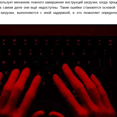
пользует механизм ложного завершения инструкций загрузки, когда проц
а самом деле они ещё недоступны. Такие ошибки становятся основой 
 загрузки, выполняются с иной задержкой, и это позволяет определ