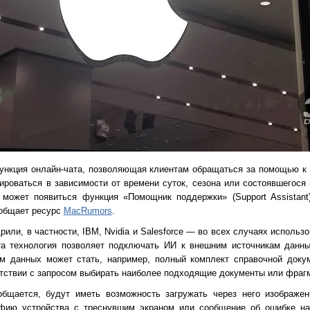
функция онлайн-чата, позволяющая клиентам обращаться за помощью к 
ироваться в зависимости от времени суток, сезона или состоявшегося
 может появиться функция «Помощник поддержки» (Support Assistan
ообщает ресурс
MacRumors
.
или, в частности, IBM, Nvidia и Salesforce — во всех случаях исполь
. Эта технология позволяет подключать ИИ к внешним источникам данн
ом данных может стать, например, полный комплект справочной докум
етствии с запросом выбирать наиболее подходящие документы или фраг
общается, будут иметь возможность загружать через него изображе
афию устройства с треснувшим экраном или сообщение об ошибке н