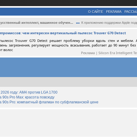
О САЙТЕ
РЕКЛАМА
РАССЫ
усственный интеллект, машинное обучен...
К приложению поддержки Apple подключат И..
мпромиссов: чем интересен вертикальный пылесос Trouver G70 Detect
пылесос Trouver G70 Detect решает проблему уборки вдоль стен и мебели. 
вень загрязнения, регулирует мощность всасывания, работает до 90 минут без
от волос
Реклама | Silicon Era Intelligent T
2026 году: AM4 против LGA 1700
90s Pro Max: красота повсюду
 90s Pro: компактный флагман по субфлагманской цене