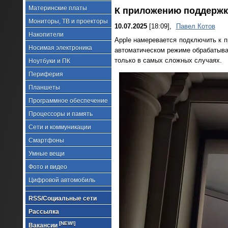
Материнские платы
К приложению поддержк
Мониторы, ТВ и проекторы
10.07.2025
[18:09],
Павел Котов
Накопители
Apple намеревается подключить к 
Носимая электроника
автоматическом режиме обрабатыва
только в самых сложных случаях.
Ноутбуки и ПК
Периферия
Планшеты
Программное обеспечение
Процессоры и память
Сети и коммуникации
Смартфоны
Умные вещи
Фото и видео
Цифровой автомобиль
RSS/Социальные сети
Рассылка
[NEW!]
Вакансии