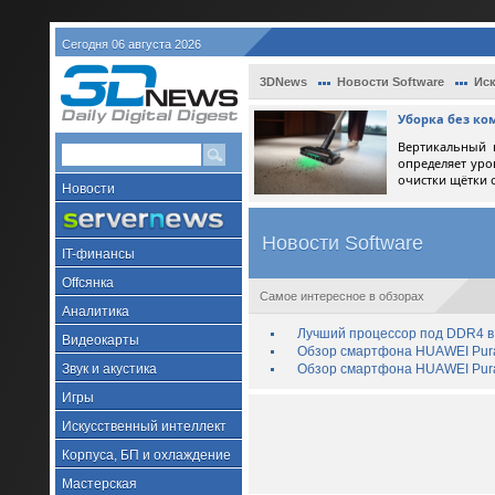
Сегодня 06 августа 2026
3DNews
Новости Software
Иск
Уборка без ко
Вертикальный 
определяет уро
очистки щётки 
Новости
Новости Software
IT-финансы
Offсянка
Самое интересное в обзорах
Аналитика
Лучший процессор под DDR4 в 
Видеокарты
Обзор смартфона HUAWEI Pura 
Звук и акустика
Обзор смартфона HUAWEI Pura
Игры
Искусственный интеллект
Корпуса, БП и охлаждение
Мастерская