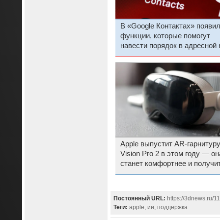
В «Google Контактах» появи
функции, которые помогут
навести порядок в адресной 
Apple выпустит AR-гарнитур
Vision Pro 2 в этом году — он
станет комфортнее и получи
процессор M4
Постоянный URL:
https://3dnews.ru/1
Теги:
apple
,
ии
,
поддержка