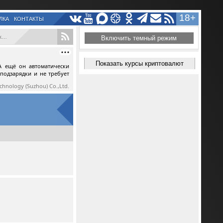
18+
ЛКА
КОНТАКТЫ
.
Включить темный режим
Показать курсы криптовалют
А ещё он автоматически
 подзарядки и не требует
echnology (Suzhou) Co.,Ltd.