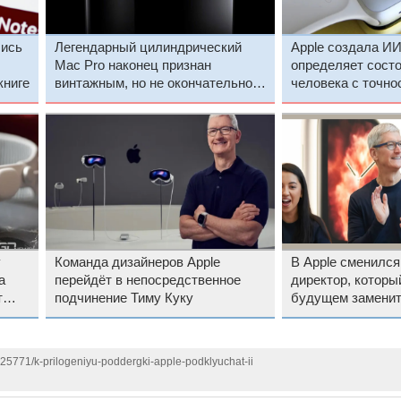
лись
Легендарный цилиндрический
Apple создала ИИ
Mac Pro наконец признан
определяет сост
книге
винтажным, но не окончательно
человека с точно
устаревшим
у
Команда дизайнеров Apple
В Apple сменилс
а
перейдёт в непосредственное
директор, которы
т
подчинение Тиму Куку
будущем заменит
125771/k-prilogeniyu-poddergki-apple-podklyuchat-ii