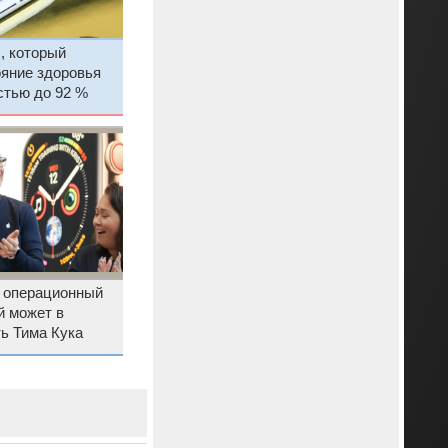
, который
ояние здоровья
стью до 92 %
я операционный
й может в
ь Тима Кука