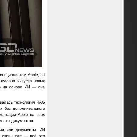
специалистам Apple, но
 недавно выпуска новых
t) на основе ИИ — она
зовалась технология RAG
ых без дополнительного
ентации Apple на всех
менты документов.
ния или документы. ИИ
а скриншоте — всё это