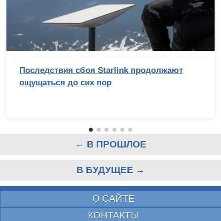
Последствия сбоя Starlink продолжают
ощущаться до сих пор
← В ПРОШЛОЕ
В БУДУЩЕЕ →
О САЙТЕ
КОНТАКТЫ