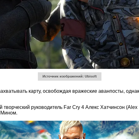
Источник изображений: Ubisoft
захватывать карту, освобождая вражеские аванпосты, однак
творческий руководитель Far Cry 4 Алекс Хатчинсон (Alex
 Мином.