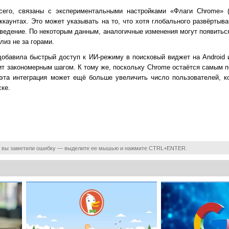
сего, связаны с экспериментальными настройками «Флаги Chrome» (C
ккаунтах. Это может указывать на то, что хотя глобального развёртыв
введение. По некоторым данным, аналогичные изменения могут появитьс
лиз не за горами.
обавила быстрый доступ к ИИ-режиму в поисковый виджет на Android и
ит закономерным шагом. К тому же, поскольку Chrome остаётся самым 
эта интеграция может ещё больше увеличить число пользователей, ко
ке.
 вы заметили ошибку — выделите ее мышью и нажмите CTRL+ENTER.