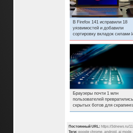
В Firefox 141 исправили 18
уязвимостей и добавили
сортировку вкладок силами 
Браузеры почти 1 млн
пользователей превратились
скрытых ботов для скрапинг
Постоянный URL:
https://3dnews.ru/1
Теги:
google chrome
,
android
,
ai mode