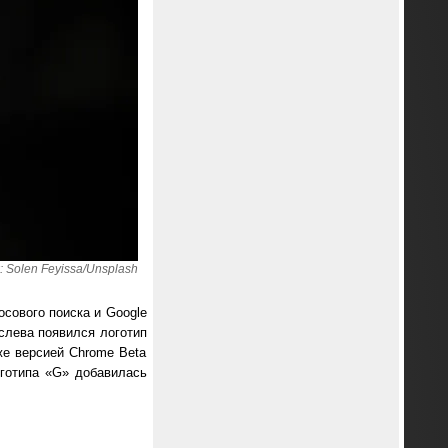
 Solen Feyissa/Unsplash
осового поиска и Google
 слева появился логотип
же версией Chrome Beta
оготипа «G» добавилась