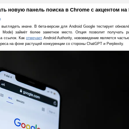
ать новую панель поиска в Chrome с акцентом на
а
выглядеть иначе. В бета-версии для Android Google тестирует обновл
I Mode) займёт более заметное место. Опция позволит получать р
а ссылок. Как
отмечает
Android Authority, нововведение является часть
реса на фоне растущей конкуренции со стороны ChatGPT и Perplexity.