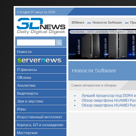
Сегодня 07 августа 2026
3DNews
Новости Software
При
РЕКЛАМА • ООО «ОНЛАЙН ТРЕЙДИНГ» ИНН 7
Новости
IT-финансы
Новости Software
Offсянка
Аналитика
Самое интересное в обзорах
Видеокарты
Лучший процессор под DDR4 в 
Обзор смартфона HUAWEI Pura 
Звук и акустика
Обзор смартфона HUAWEI Pura
Игры
Искусственный интеллект
Корпуса, БП и охлаждение
Мастерская