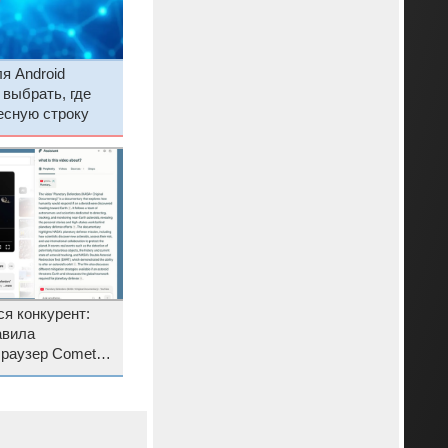
я Android
 выбрать, где
есную строку
я конкурент:
авила
раузер Comet,
 за $200
i