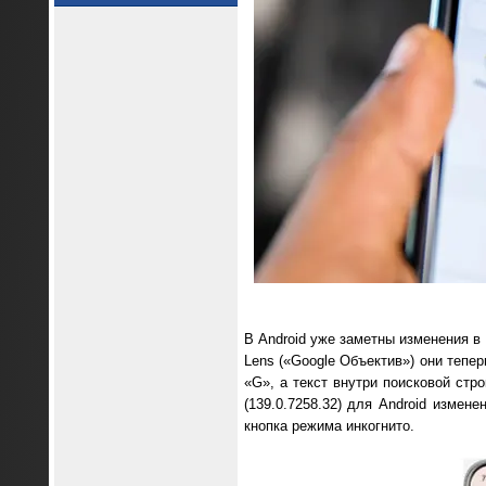
В Android уже заметны изменения в
Lens («Google Объектив») они тепе
«G», а текст внутри поисковой стр
(139.0.7258.32) для Android измен
кнопка режима инкогнито.