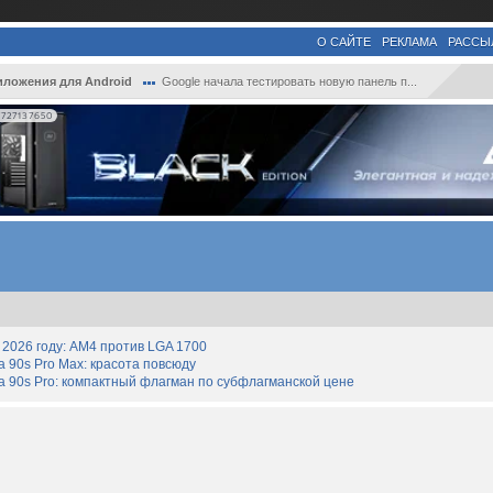
О САЙТЕ
РЕКЛАМА
РАССЫ
ложения для Android
Google начала тестировать новую панель п...
727137650
2026 году: AM4 против LGA 1700
90s Pro Max: красота повсюду
 90s Pro: компактный флагман по субфлагманской цене