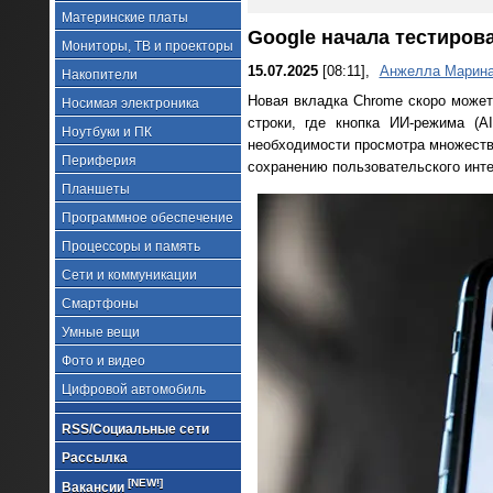
Материнские платы
Google начала тестиров
Мониторы, ТВ и проекторы
15.07.2025
[08:11],
Анжелла Марин
Накопители
Новая вкладка Chrome скоро может 
Носимая электроника
строки, где кнопка ИИ-режима (A
Ноутбуки и ПК
необходимости просмотра множеств
Периферия
сохранению пользовательского инте
Планшеты
Программное обеспечение
Процессоры и память
Сети и коммуникации
Смартфоны
Умные вещи
Фото и видео
Цифровой автомобиль
RSS/Социальные сети
Рассылка
[NEW!]
Вакансии