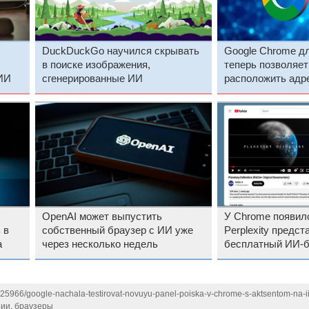
DuckDuckGo научился скрывать
Google Chrome дл
в поиске изображения,
теперь позволяет
ИИ
сгенерированные ИИ
расположить адр
OpenAI может выпустить
У Chrome появилс
 в
собственный браузер с ИИ уже
Perplexity предст
а
через несколько недель
бесплатный ИИ-б
который доступен
125966/google-nachala-testirovat-novuyu-panel-poiska-v-chrome-s-aktsentom-na-i
,
ии
,
браузеры