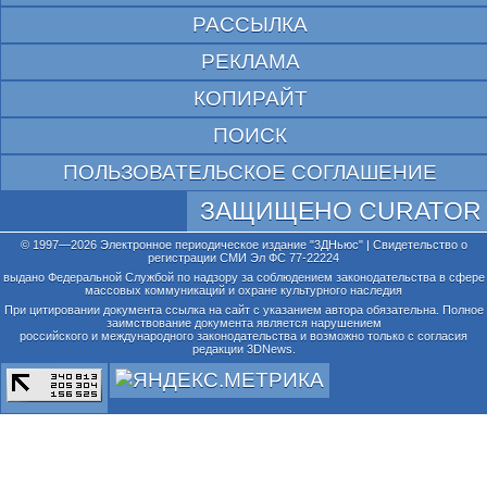
РАССЫЛКА
РЕКЛАМА
КОПИРАЙТ
ПОИСК
ПОЛЬЗОВАТЕЛЬСКОЕ СОГЛАШЕНИЕ
ЗАЩИЩЕНО CURATOR
© 1997—2026 Электронное периодическое издание "3ДНьюс" | Свидетельство о
регистрации СМИ Эл ФС 77-22224
выдано Федеральной Службой по надзору за соблюдением законодательства в сфере
массовых коммуникаций и охране культурного наследия
При цитировании документа ссылка на сайт с указанием автора обязательна. Полное
заимствование документа является нарушением
российского и международного законодательства и возможно только с согласия
редакции 3DNews.