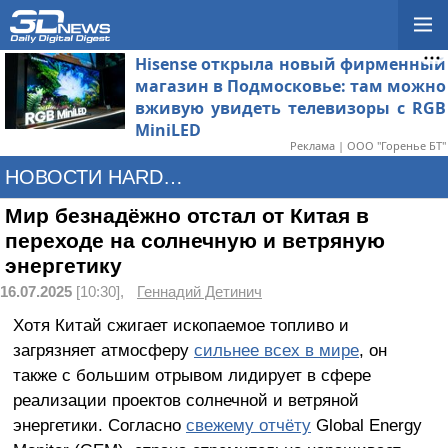
Hisense открыла новый фирменный
магазин в Подмосковье: там можно
вживую увидеть телевизоры с RGB
MiniLED
Реклама | ООО "Горенье БТ"
НОВОСТИ HARDWARE
Мир безнадёжно отстал от Китая в
переходе на солнечную и ветряную
энергетику
16.07.2025
[10:30],
Геннадий Детинич
Хотя Китай сжигает ископаемое топливо и
загрязняет атмосферу
сильнее всех в мире
, он
также с большим отрывом лидирует в сфере
реализации проектов солнечной и ветряной
энергетики. Согласно
свежему отчёту
Global Energy