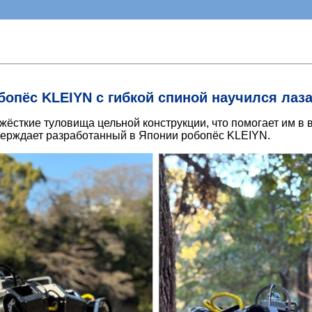
бопёс KLEIYN с гибкой спиной научился лаза
ёсткие туловища цельной конструкции, что помогает им в 
верждает разработанный в Японии робопёс KLEIYN.