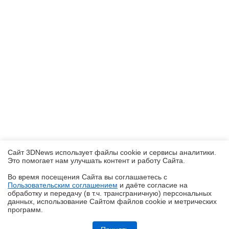
Сайт 3DNews использует файлы cookie и сервисы аналитики.
Это помогает нам улучшать контент и работу Cайта.
Во время посещения Cайта вы соглашаетесь с
Пользовательским соглашением
и даёте согласие на
✖
обработку и передачу (в т.ч. трансграничную) персональных
данных, использование Cайтом файлов cookie и метрических
программ.
Обзор смартфона iQOO Z11: станция студенческая