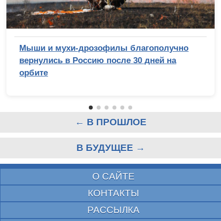
Мыши и мухи-дрозофилы благополучно
вернулись в Россию после 30 дней на
орбите
← В ПРОШЛОЕ
В БУДУЩЕЕ →
О САЙТЕ
КОНТАКТЫ
РАССЫЛКА