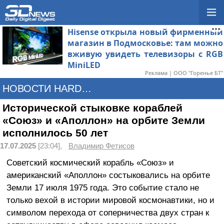
Hisense открыла новый фирменный
магазин в Подмосковье: там можно
вживую увидеть телевизоры с RGB
MiniLED
Реклама | ООО "Горенье БТ"
НОВОСТИ HARDWARE
Исторической стыковке кораблей
«Союз» и «Аполлон» на орбите Земли
исполнилось 50 лет
17.07.2025
[23:04],
Владимир Фетисов
Советский космический корабль «Союз» и
американский «Аполлон» состыковались на орбите
Земли 17 июля 1975 года. Это событие стало не
только вехой в истории мировой космонавтики, но и
символом перехода от соперничества двух стран к