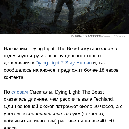
Источник изображений: Techland
Напомним, Dying Light: The Beast «мутировала» в
отдельную игру из невыпущенного второго
дополнения к
Dying Light 2 Stay Human
и, как
сообщалось на анонсе, предложит более 18 часов
контента.
По
словам
Смекталы, Dying Light: The Beast
оказалась длиннее, чем рассчитывала Techland.
Один основной сюжет потребует около 20 часов, а с
учётом
«дополнительных штук»
(секретов,
побочных активностей) растянется на все 40−50
часов.