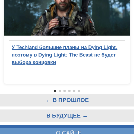
У Techland большие планы на Dying Light,
поэтому в Dying Light: The Beast не будет
выбора концовки
← В ПРОШЛОЕ
В БУДУЩЕЕ →
О САЙТЕ