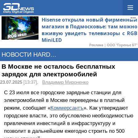
Hisense открыла новый фирменный
магазин в Подмосковье: там можно
вживую увидеть телевизоры с RGB
MiniLED
Реклама | ООО "Горенье БТ"
НОВОСТИ HARDWARE
В Москве не осталось бесплатных
зарядок для электромобилей
23.07.2025
[13:37],
Владимир Мироненко
С 23 июля все городские зарядные станции для
электромобилей в Москве переведены в платный
режим, сообщает «
Коммерсантъ
». Как утверждают
городские власти, это обусловлено необходимостью
привлечения инвестиций в инфраструктуру и
позволит в дальнейшем ежегодно строить по 500