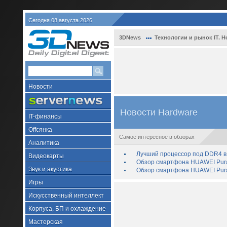
Сегодня 08 августа 2026
3DNews
Технологии и рынок IT. Н
Новости
Новости Hardware
IT-финансы
Offсянка
Самое интересное в обзорах
Аналитика
Лучший процессор под DDR4 в 
Видеокарты
Обзор смартфона HUAWEI Pura 
Звук и акустика
Обзор смартфона HUAWEI Pura
Игры
Искусственный интеллект
Корпуса, БП и охлаждение
Мастерская