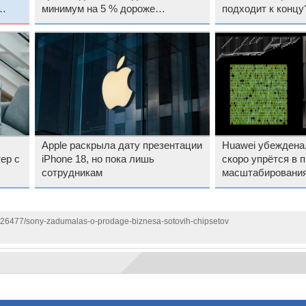
минимум на 5 % дороже
подходит к концу
тайваньских
Apple раскрыла дату презентации
Huawei убеждена,
ер с
iPhone 18, но пока лишь
скоро упрётся в 
сотрудникам
масштабирования
1126477/sony-zadumalas-o-prodage-biznesa-sotovih-chipsetov