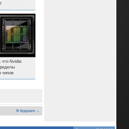
?
 что Nvidia
пределы
 чипов
В будущее →