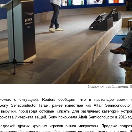
Источник изображения: So
акомых с ситуацией, Reuters сообщает, что в настоящее время 
ony Semiconductor Israel, ранее известная как Altair Semiconducto
 выручки, производя сотовые чипсеты для различных категорий устр
ройства Интернета вещей. Sony приобрела Altair Semiconductor в 2016 го
сделкой других крупных игроков рынка микросхем. Продажа подраз
дполагающей усиление позиций в сферах видеоигр, музыки и видео. В