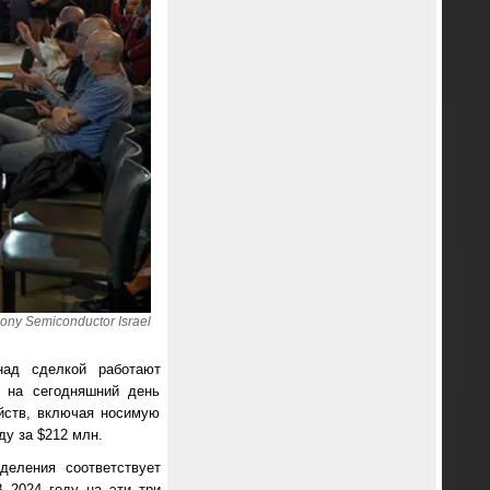
ny Semiconductor Israel
над сделкой работают
r, на сегодняшний день
ойств, включая носимую
ду за $212 млн.
деления соответствует
 2024 году на эти три