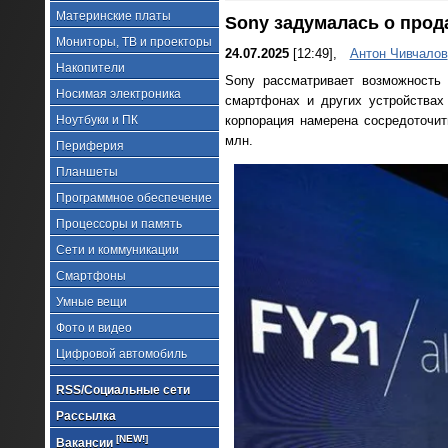
Материнские платы
Sony задумалась о прод
Мониторы, ТВ и проекторы
24.07.2025
[12:49],
Антон Чивчалов
Накопители
Sony рассматривает возможность
Носимая электроника
смартфонах и других устройствах
Ноутбуки и ПК
корпорация намерена сосредоточит
млн.
Периферия
Планшеты
Программное обеспечение
Процессоры и память
Сети и коммуникации
Смартфоны
Умные вещи
Фото и видео
Цифровой автомобиль
RSS/Социальные сети
Рассылка
[NEW!]
Вакансии