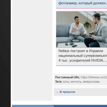
фотокамер, который должен
совершить революцию
Nebius построит в Израиле
национальный суперкомпьют
4 тыс. ускорителей NVIDIA
Blackwell за $140 млн
Постоянный URL:
https://3dnews.ru/
Теги:
sony
,
чипсеты
,
микросхемы
← В прошлое