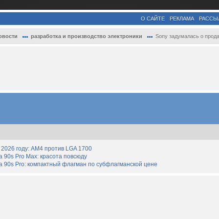
О САЙТЕ
РЕКЛАМА
РАССЫ
овости
разработка и производство электроники
Sony задумалась о продаже бизнеса сотовы
2026 году: AM4 против LGA 1700
90s Pro Max: красота повсюду
 90s Pro: компактный флагман по субфлагманской цене