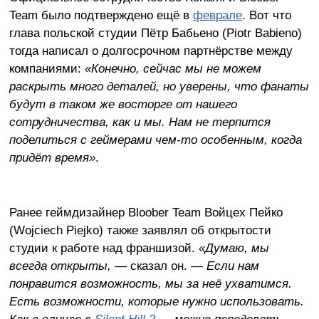
Team было подтверждено ещё в
феврале
. Вот что
глава польской студии Пётр Бабьено (Piotr Babieno)
тогда написал о долгосрочном партнёрстве между
компаниями:
«Конечно, сейчас мы не можем
раскрыть много деталей, но уверены, что фанаты
будут в таком же восторге от нашего
сотрудничества, как и мы. Нам не терпится
поделиться с геймерами чем-то особенным, когда
придёт время»
.
Ранее геймдизайнер Bloober Team Войцех Пейко
(Wojciech Piejko) также заявлял об открытости
студии к работе над франшизой.
«Думаю, мы
всегда открыты,
— сказал он. —
Если нам
понравится возможность, мы за неё ухватимся.
Есть возможности, которые нужно использовать.
Как в случае с
Silent Hill 2
— можно переделать