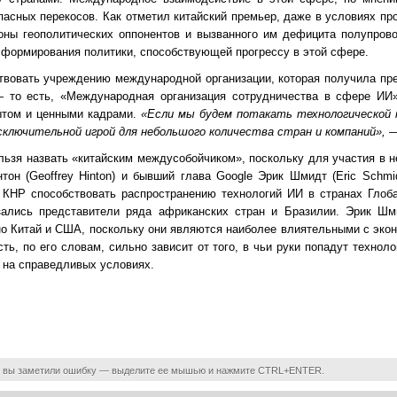
асных перекосов. Как отметил китайский премьер, даже в условиях пр
оны геополитических оппонентов и вызванного им дефицита полупров
 формирования политики, способствующей прогрессу в этой сфере.
твовать учреждению международной организации, которая получила пр
n — то есть, «Международная организация сотрудничества в сфере ИИ
ытом и ценными кадрами.
«Если мы будем потакать технологической 
ключительной игрой для небольшого количества стран и компаний»,
—
льзя назвать «китайским междусобойчиком», поскольку для участия в 
н (Geoffrey Hinton) и бывший глава Google Эрик Шмидт (Eric Schmid
 КНР способствовать распространению технологий ИИ в странах Глоб
зались представители ряда африканских стран и Бразилии. Эрик Шми
о Китай и США, поскольку они являются наиболее влиятельными с экон
ть, по его словам, сильно зависит от того, в чьи руки попадут технол
 на справедливых условиях.
 вы заметили ошибку — выделите ее мышью и нажмите CTRL+ENTER.