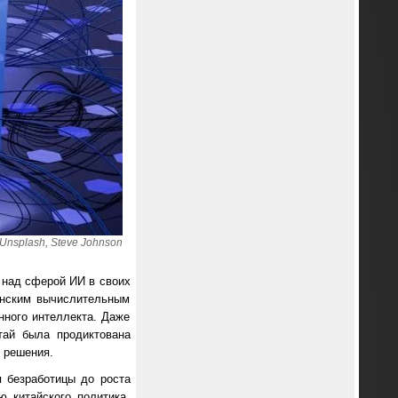
Unsplash, Steve Johnson
 над сферой ИИ в своих
анским вычислительным
ного интеллекта. Даже
тай была продиктована
 решения.
я безработицы до роста
 китайского политика,