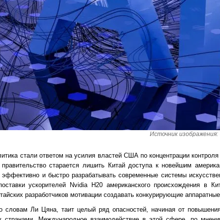
Источник изображения: 
литика стали ответом на усилия властей США по концентрации контроля
ое правительство старается лишить Китай доступа к новейшим америк
 эффективно и быстро разрабатывать современные системы искусствен
оставки ускорителей Nvidia H20 американского происхождения в Ки
тайских разработчиков мотивации создавать конкурирующие аппаратные
о словам Ли Цяна, таит целый ряд опасностей, начиная от повышени
у странами. Международное взаимодействие в этой сфере, по мнению