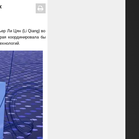
к
ер Ли Цян (Li Qiang) во
рая координировала бы
ехнологий.