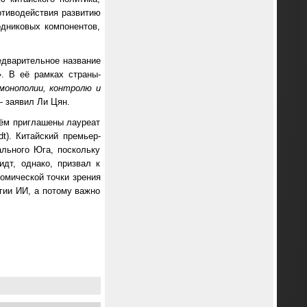
отиводействия развитию
одниковых компонентов,
едварительное название
». В её рамках страны-
монополии, контролю и
 заявил Ли Цян.
нём приглашены лауреат
t). Китайский премьер-
ального Юга, поскольку
дт, однако, призвал к
омической точки зрения
огии ИИ, а потому важно