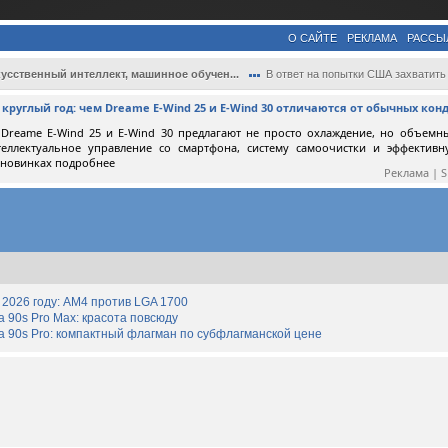
О САЙТЕ
РЕКЛАМА
РАССЫ
усственный интеллект, машинное обучен...
В ответ на попытки США захватить лидерст.
круглый год: чем Dreame E-Wind 25 и E-Wind 30 отличаются от обычных ко
Dreame E-Wind 25 и E-Wind 30 предлагают не просто охлаждение, но объемн
теллектуальное управление со смартфона, систему самоочистки и эффектив
 новинках подробнее
Реклама | 
2026 году: AM4 против LGA 1700
90s Pro Max: красота повсюду
 90s Pro: компактный флагман по субфлагманской цене