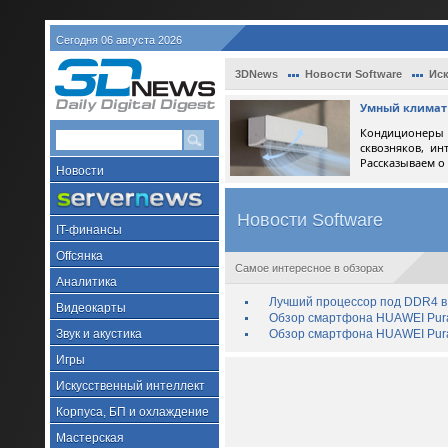
Сегодня 06 августа 2026
3DNews
Новости Software
Иск
Умный климат 
Кондиционеры 
сквозняков, ин
Рассказываем о
Новости
Новости Software
IT-финансы
Offсянка
Самое интересное в обзорах
Аналитика
Лучший процессор под DDR4 в 
Видеокарты
Обзор смартфона HUAWEI Pura 
Звук и акустика
Обзор смартфона HUAWEI Pura
Игры
Искусственный интеллект
Корпуса, БП и охлаждение
Мастерская