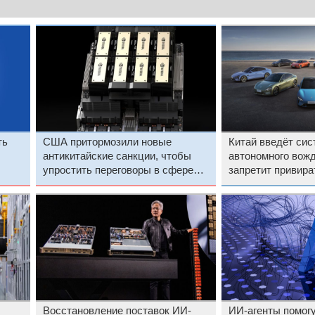
ть
США притормозили новые
Китай введёт си
антикитайские санкции, чтобы
автономного вожд
упростить переговоры в сфере
запретит привира
внешней торговли
Восстановление поставок ИИ-
ИИ-агенты помогу