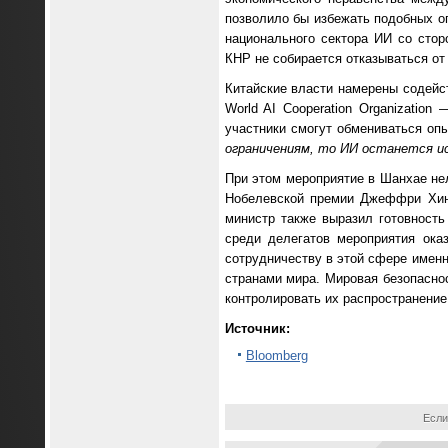
позволило бы избежать подобных оп
национального сектора ИИ со стор
КНР не собирается отказываться от
Китайские власти намерены содейс
World AI Cooperation Organizatio
участники смогут обмениваться оп
ограничениям, то ИИ останется ис
При этом мероприятие в Шанхае не
Нобелевской премии Джеффри Хинто
министр также выразил готовность
среди делегатов мероприятия ока
сотрудничеству в этой сфере именн
странами мира. Мировая безопаснос
контролировать их распространение
Источник:
Bloomberg
Если