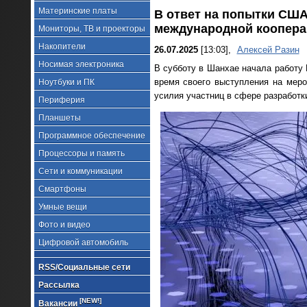
Материнские платы
В ответ на попытки США 
международной коопера
Мониторы, ТВ и проекторы
Накопители
26.07.2025
[13:03],
Алексей Разин
Носимая электроника
В субботу в Шанхае начала работу 
время своего выступления на мер
Ноутбуки и ПК
усилия участниц в сфере разработк
Периферия
Планшеты
Программное обеспечение
Процессоры и память
Сети и коммуникации
Смартфоны
Умные вещи
Фото и видео
Цифровой автомобиль
RSS/Социальные сети
Рассылка
[NEW!]
Вакансии