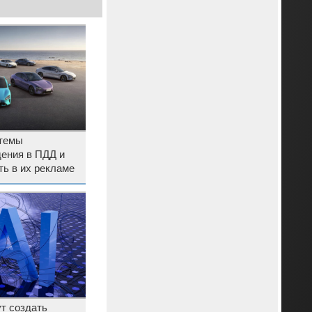
стемы
ения в ПДД и
ть в их рекламе
т создать