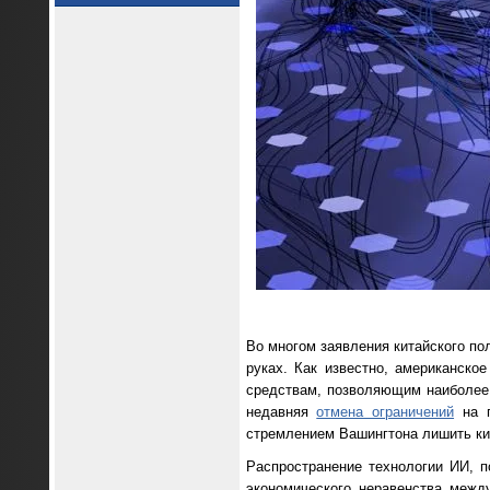
Во многом заявления китайского по
руках. Как известно, американск
средствам, позволяющим наиболее
недавняя
отмена ограничений
на п
стремлением Вашингтона лишить ки
Распространение технологии ИИ, п
экономического неравенства межд