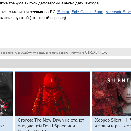
акже требуют выпуск демоверсии и анонс даты выхода.
ется ближайшей осенью на PC (
Steam
,
Epic Games Store
,
Microsoft Stor
ключая русский (текстовый перевод).
 вы заметили ошибку — выделите ее мышью и нажмите CTRL+ENTER.
Cronos: The New Dawn не станет
Хоррор Silent Hill
s:
следующей Dead Space или
«Новая игра +» с