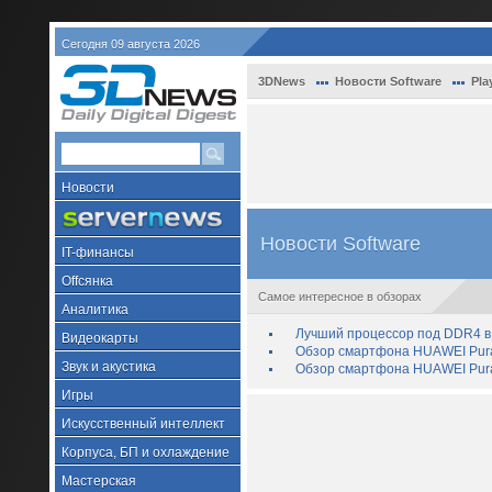
Сегодня 09 августа 2026
3DNews
Новости Software
Pla
Новости
Новости Software
IT-финансы
Offсянка
Самое интересное в обзорах
Аналитика
Лучший процессор под DDR4 в 
Видеокарты
Обзор смартфона HUAWEI Pura 
Звук и акустика
Обзор смартфона HUAWEI Pura
Игры
Искусственный интеллект
Корпуса, БП и охлаждение
Мастерская