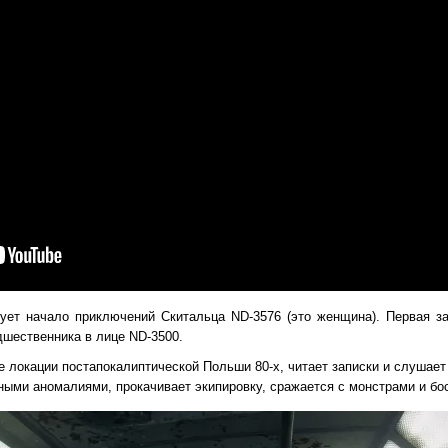
ет начало приключений Скитальца ND-3576 (это женщина). Первая за
дшественника в лице ND-3500.
е локации постапокалиптической Польши 80-х, читает записки и слушае
ыми аномалиями, прокачивает экипировку, сражается с монстрами и бо