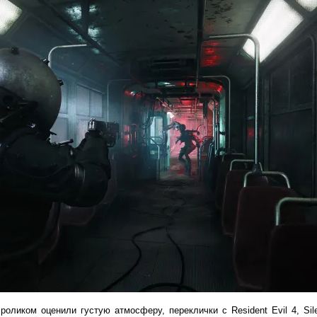
оликом оценили густую атмосферу, переклички с Resident Evil 4, Sile