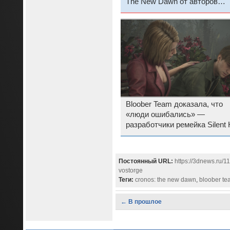
The New Dawn от авторов
ремейка Silent Hill 2 стартова
Steam с «очень
положительными» обзорами
Bloober Team доказала, что
«люди ошибались» —
разработчики ремейка Silent H
и Cronos: The New Dawn бо
не чувствуют себя аутсайде
Постоянный URL:
https://3dnews.ru/1
vostorge
Теги:
cronos: the new dawn
,
bloober te
← В прошлое