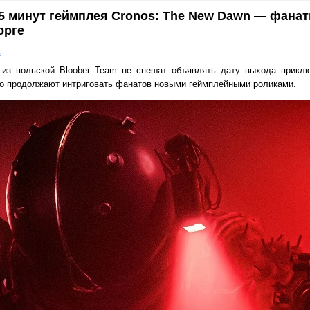
35 минут геймплея Cronos: The New Dawn — фана
торге
в
из польской Bloober Team не спешат объявлять дату выхода приклю
но продолжают интриговать фанатов новыми геймплейными роликами.