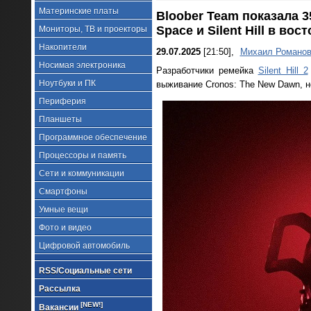
Материнские платы
Bloober Team показала 
Space и Silent Hill в вос
Мониторы, ТВ и проекторы
Накопители
29.07.2025
[21:50],
Михаил Романо
Носимая электроника
Разработчики ремейка
Silent Hill 2
Ноутбуки и ПК
выживание Cronos: The New Dawn, 
Периферия
Планшеты
Программное обеспечение
Процессоры и память
Сети и коммуникации
Смартфоны
Умные вещи
Фото и видео
Цифровой автомобиль
RSS/Социальные сети
Рассылка
[NEW!]
Вакансии