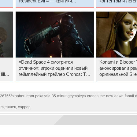
Resident Evil 4 — критики
контентом и леге
л в
вынесли вердикт новой игре от
серии концовку 
создателей ремейка Silent Hill 2
«Dead Space 4 смотрится
Konami и Bloober
отлично»: игроки оценили новый
анонсировали ре
ill 2
геймплейный трейлер Cronos: The
оригинальной Sile
льше
New Dawn от авторов ремейка
тизер
рами
Silent Hill 2
126765/bloober-team-pokazala-35-minut-geympleya-cronos-the-new-dawn-fanati-dea
am
,
экшен
,
хоррор