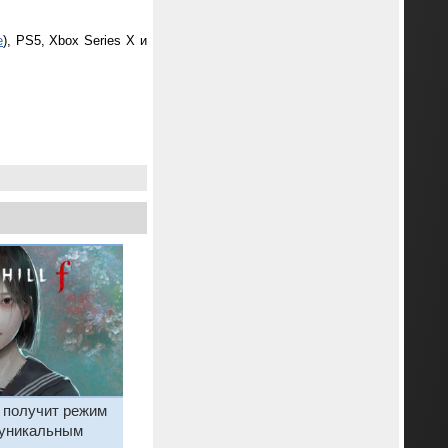
e
), PS5, Xbox Series X и
 f получит режим
 уникальным