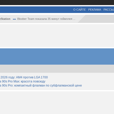
О САЙТЕ
РЕКЛАМА
РАССЫ
yStation
Bloober Team показала 35 минут геймплея ...
2026 году: AM4 против LGA 1700
90s Pro Max: красота повсюду
 90s Pro: компактный флагман по субфлагманской цене