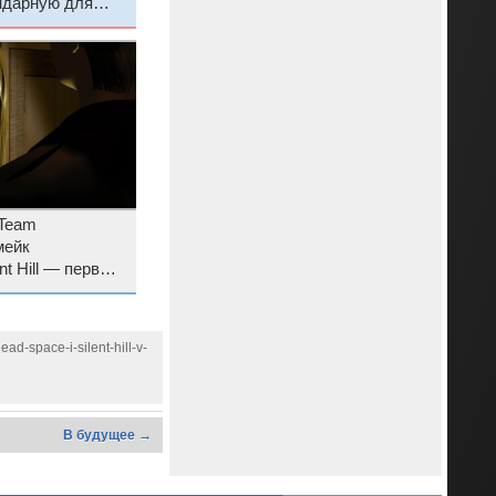
ндарную для
с НЛО
 Team
мейк
nt Hill — первый
d-space-i-silent-hill-v-
В будущее →