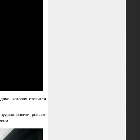
дача, которая ставится
т аудиодневники, решает
ссом.