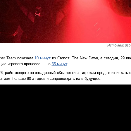
Источник изо
ber Team показала
10 минут
из Cronos: The New Dawn, а сегодня, 29 ию
цию игрового процесса — на
35 минут
.
6, работающего на загадочный «Коллектив», игрокам предстоит искать
ытием Польше 80-х годов и сопровождать их в будущее.