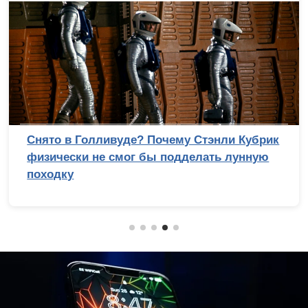
Снято в Голливуде? Почему Стэнли Кубрик
физически не смог бы подделать лунную
походку