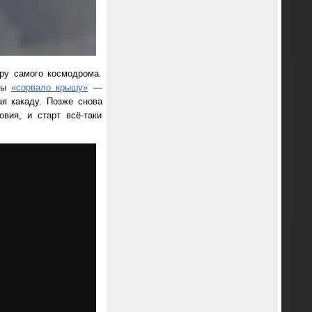
уру самого космодрома.
еты
«сорвало крышу»
—
я какаду. Позже снова
вия, и старт всё-таки