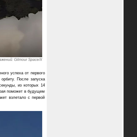
жений: Gilmour Space/X
лного успеха от первого
 орбиту. После запуска
секунды, из которых 14
орая поможет в будущем
акет взлетало с первой