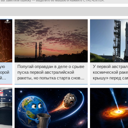
 вы заметили ошибку — выделите ее мышью и нажмите CTRL+ENTER.
кую
Попугай оправдан в деле о срыве
У первой австрал
торой
пуска первой австралийской
космической рак
й
ракеты, но попытка старта снова
крышу» перед са
отложена