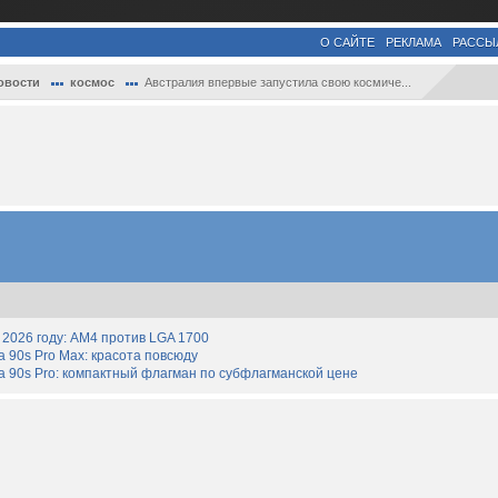
О САЙТЕ
РЕКЛАМА
РАССЫ
овости
космос
Австралия впервые запустила свою космиче...
2026 году: AM4 против LGA 1700
90s Pro Max: красота повсюду
 90s Pro: компактный флагман по субфлагманской цене