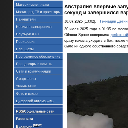
Материнские платы
Австралия впервые запу
секунд и завершился в
Мониторы, ТВ и проекторы
Накопители
30.07.2025
[13:02],
Геннадий Детин
Носимая электроника
30 июля 2025 года в 01:35 по моск
Ноутбуки и ПК
Gilmour Space совершила
дебютный
сразу начала уходить в бок, после 
Периферия
было ни одного собственного средс
Планшеты
Программное обеспечение
Процессоры и память
Сети и коммуникации
Смартфоны
Умные вещи
Фото и видео
Цифровой автомобиль
RSS/Социальные сети
Рассылка
[NEW!]
Вакансии