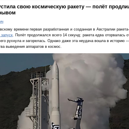
стила свою космическую ракету — полёт продлил
зрывом
ич
овскому времени первая разработанная и созданная в Австралии ракета
 запуск
. Полёт продолжался всего 14 секунд: ракета едва оторвалась 
чего рухнула и загорелась. Однако даже эта неудача вошла в историю —
тва выведения аппаратов в космос.