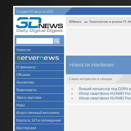
Сегодня 07 августа 2026
3DNews
Технологии и рынок IT. Н
Новости
Новости Hardware
IT-финансы
Offсянка
Самое интересное в обзорах
Аналитика
Лучший процессор под DDR4 в 
Видеокарты
Обзор смартфона HUAWEI Pura 
Звук и акустика
Обзор смартфона HUAWEI Pura
Игры
Искусственный интеллект
Корпуса, БП и охлаждение
Мастерская