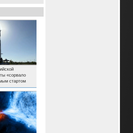
ийской
еты «сорвало
мым стартом