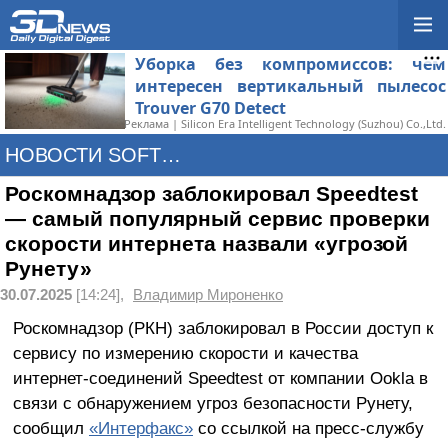
Уборка без компромиссов: чем
интересен вертикальный пылесос
Trouver G70 Detect
Реклама | Silicon Era Intelligent Technology (Suzhou) Co.,Ltd.
НОВОСТИ SOFTWARE
Роскомнадзор заблокировал Speedtest
— самый популярный сервис проверки
скорости интернета назвали «угрозой
Рунету»
30.07.2025
[14:24],
Владимир Мироненко
Роскомнадзор (РКН) заблокировал в России доступ к
сервису по измерению скорости и качества
интернет-соединений Speedtest от компании Ookla в
связи с обнаружением угроз безопасности Рунету,
сообщил
«Интерфакс»
со ссылкой на пресс-службу