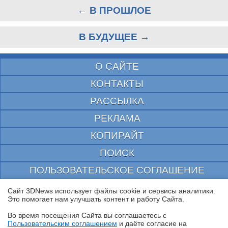
← В ПРОШЛОЕ
В БУДУЩЕЕ →
О САЙТЕ
КОНТАКТЫ
РАССЫЛКА
РЕКЛАМА
КОПИРАЙТ
ПОИСК
ПОЛЬЗОВАТЕЛЬСКОЕ СОГЛАШЕНИЕ
ЗАЩИЩЕНО CURATOR
Сайт 3DNews использует файлы cookie и сервисы аналитики.
Это помогает нам улучшать контент и работу Cайта.
© 1997—2026 Электронное периодическое издание "3ДНьюс" | Свидетельство о
регистрации СМИ Эл ФС 77-22224
Во время посещения Cайта вы соглашаетесь с
выдано Федеральной Службой по надзору за соблюдением законодательства в сфере
Пользовательским соглашением
и даёте согласие на
массовых коммуникаций и охране культурного наследия