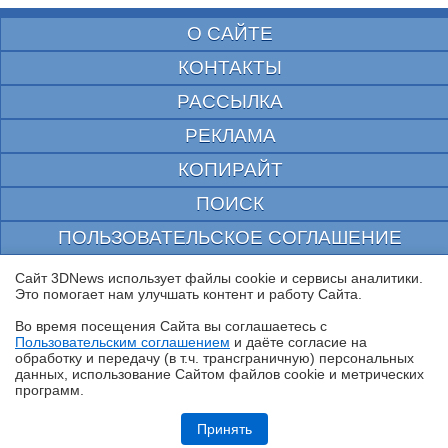
О САЙТЕ
КОНТАКТЫ
РАССЫЛКА
РЕКЛАМА
КОПИРАЙТ
ПОИСК
ПОЛЬЗОВАТЕЛЬСКОЕ СОГЛАШЕНИЕ
ЗАЩИЩЕНО CURATOR
Сайт 3DNews использует файлы cookie и сервисы аналитики.
Это помогает нам улучшать контент и работу Cайта.
© 1997—2026 Электронное периодическое издание "3ДНьюс" | Свидетельство о
регистрации СМИ Эл ФС 77-22224
Во время посещения Cайта вы соглашаетесь с
выдано Федеральной Службой по надзору за соблюдением законодательства в сфере
Пользовательским соглашением
и даёте согласие на
массовых коммуникаций и охране культурного наследия
✖
обработку и передачу (в т.ч. трансграничную) персональных
При цитировании документа ссылка на сайт с указанием автора обязательна. Полное
данных, использование Cайтом файлов cookie и метрических
заимствование документа является нарушением
российского и международного законодательства и возможно только с согласия
программ.
редакции 3DNews.
Обзор ноутбука HONOR MagicBook 16 2026 (LHC-X) на платформе
Panther Lake
Принять