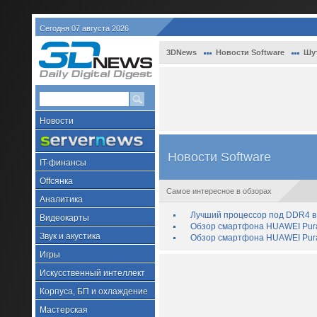
Сегодня 07 августа 2026
3DNews
Новости Software
Шу
Новости
Новости Software
IT-финансы
Offсянка
Самое интересное в обзорах
Аналитика
Лучший процессор под DDR4 в 
Видеокарты
Обзор смартфона HUAWEI Pura 
Звук и акустика
Обзор смартфона HUAWEI Pura
Игры
Искусственный интеллект
Корпуса, БП и охлаждение
Мастерская