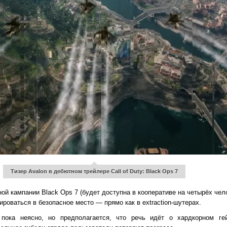
Тизер Avalon в дебютном трейлере Call of Duty: Black Ops 7
й кампании Black Ops 7 (будет доступна в кооперативе на четырёх чел
ироваться в безопасное место — прямо как в extraction-шутерах.
 пока неясно, но предполагается, что речь идёт о хардкорном г