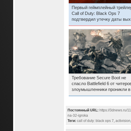
Первый геймплейный трейле
Call of Duty: Black Ops 7
подтвердил утечку даты вы
и «бесконечный» эндгейм
сюжетной кампании
Требование Secure Boot не
спасло Battlefield 6 от читер
злоумышленники проникли в
открытую «бету»
Постоянный URL:
https://3dnews.ru/1
na-32-igroka
Теги:
call of duty: black ops 7
,
activision