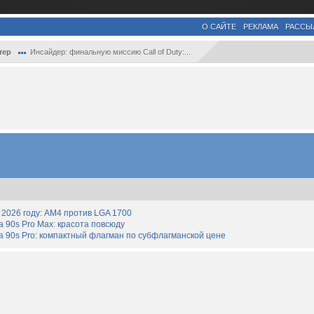
О САЙТЕ
РЕКЛАМА
РАССЫ
тер
Инсайдер: финальную миссию Call of Duty:...
2026 году: AM4 против LGA 1700
90s Pro Max: красота повсюду
 90s Pro: компактный флагман по субфлагманской цене