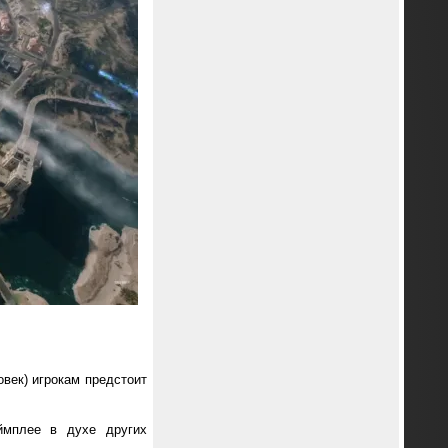
овек) игрокам предстоит
еймплее в духе других