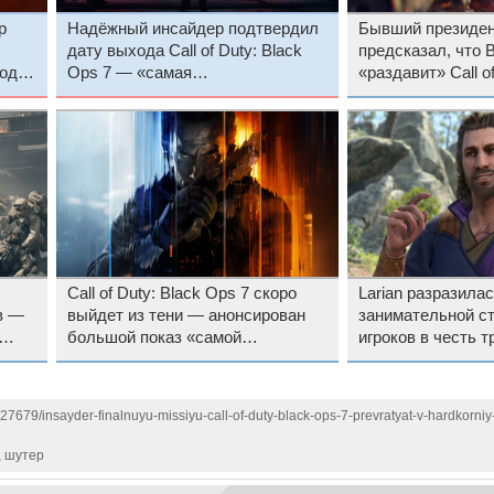
р
Надёжный инсайдер подтвердил
Бывший президент
дату выхода Call of Duty: Black
предсказал, что Ba
хода
Ops 7 — «самая
«раздавит» Call o
умопомрачительная» игра серии
7, и все от этого
обойдёт Nintendo Switch 2
стороной
Call of Duty: Black Ops 7 скоро
Larian разразила
ов —
выйдет из тени — анонсирован
занимательной с
большой показ «самой
игроков в честь т
умопомрачительной» игры в
годовщины Baldur
истории серии
127679/insayder-finalnuyu-missiyu-call-of-duty-black-ops-7-prevratyat-v-hardkorniy
,
шутер