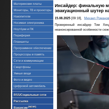
Материнские платы
Инсайдер: финальную мис
эвакуационный шутер на
Мониторы, ТВ и проекторы
Накопители
15.08.2025
[09:18],
Михаил Романо
Носимая электроника
Проверенный инсайдер Том Хе
Ноутбуки и ПК
неанонсированной особенности сюжет
Периферия
Планшеты
Программное обеспечение
Процессоры и память
Сети и коммуникации
Смартфоны
Умные вещи
Фото и видео
Цифровой автомобиль
RSS/Социальные сети
Рассылка
[NEW!]
Вакансии