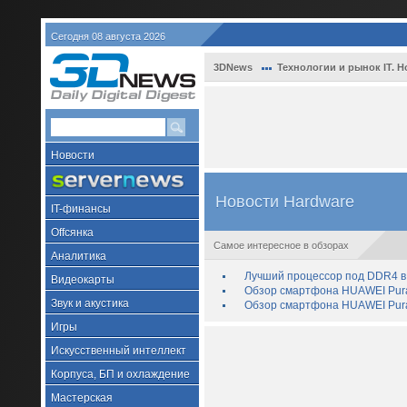
Сегодня 08 августа 2026
3DNews
Технологии и рынок IT. Н
Новости
Новости Hardware
IT-финансы
Offсянка
Самое интересное в обзорах
Аналитика
Лучший процессор под DDR4 в 
Видеокарты
Обзор смартфона HUAWEI Pura 
Звук и акустика
Обзор смартфона HUAWEI Pura
Игры
Искусственный интеллект
Корпуса, БП и охлаждение
Мастерская