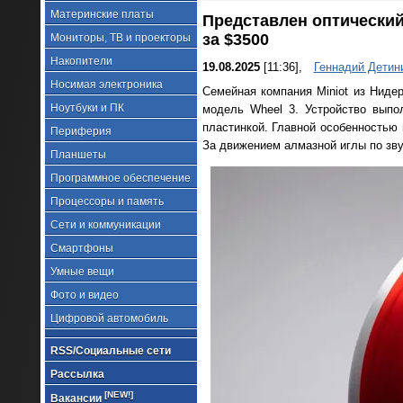
Материнские платы
Представлен оптический
за $3500
Мониторы, ТВ и проекторы
Накопители
19.08.2025
[11:36],
Геннадий Детин
Носимая электроника
Семейная компания Miniot из Нид
Ноутбуки и ПК
модель Wheel 3. Устройство выпо
пластинкой. Главной особенностью 
Периферия
За движением алмазной иглы по зву
Планшеты
Программное обеспечение
Процессоры и память
Сети и коммуникации
Смартфоны
Умные вещи
Фото и видео
Цифровой автомобиль
RSS/Социальные сети
Рассылка
[NEW!]
Вакансии