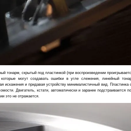
й тонарм, скрытый под пластинкой (при воспроизведении проигрывается
 которые могут создавать ошибки в угле слежения, линейный тонар
ая искажения и придавая устройству минималистичный вид. Пластинка с
мости. Двигатель, кстати, автоматически и заранее подстраивается п
ии это не отражается.