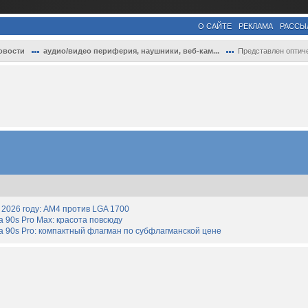
О САЙТЕ
РЕКЛАМА
РАССЫ
овости
аудио/видео периферия, наушники, веб-кам...
Представлен оптический проигрыватель гра.
2026 году: AM4 против LGA 1700
90s Pro Max: красота повсюду
 90s Pro: компактный флагман по субфлагманской цене