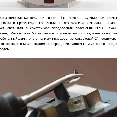
го оптическая система считывания. В отличие от традиционных проигр
дорожки и преобразует колебания в электрические сигналы с помо
зует свет для высокоточного определения положения иглы. Такой
ения, обеспечивая более чистое и точное воспроизведение звука, на
работанный двигатель с прямым приводом, использующий 24 неодимовы
 также обеспечивает стабильное вращение пластинки и устраняет недос
водом.