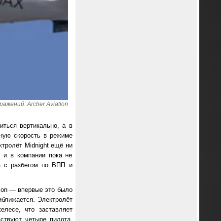
ажений: Archer Aviation
иться вертикально, а в
ную скорость в режиме
тролёт Midnight ещё ни
, и в компании пока не
а с разбегом по ВПП и
ion — впервые это было
риближается. Электролёт
елесе, что заставляет
ствуют четыре пилота,