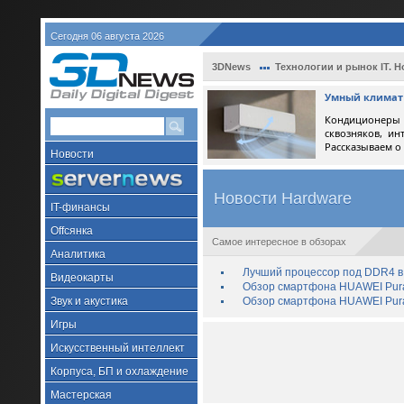
Сегодня 06 августа 2026
3DNews
Технологии и рынок IT. Н
Умный климат 
Кондиционеры 
сквозняков, ин
Рассказываем о
Новости
Новости Hardware
IT-финансы
Offсянка
Самое интересное в обзорах
Аналитика
Лучший процессор под DDR4 в 
Видеокарты
Обзор смартфона HUAWEI Pura 
Звук и акустика
Обзор смартфона HUAWEI Pura
Игры
Искусственный интеллект
Корпуса, БП и охлаждение
Мастерская