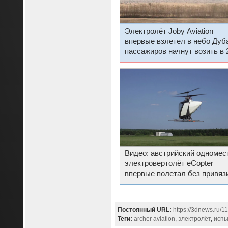
Электролёт Joby Aviation
впервые взлетел в небо Дуб
пассажиров начнут возить в 
году по тарифу Uber Black
Видео: австрийский одномес
электровертолёт eCopter
впервые полетал без привяз
Постоянный URL:
https://3dnews.ru/1
Теги:
archer aviation
,
электролёт
,
испы