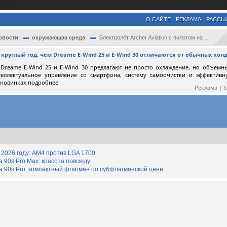
О САЙТЕ
РЕКЛАМА
РАССЫ
овости
окружающая среда
Электролёт Archer Aviation с пилотом на ...
круглый год: чем Dreame E-Wind 25 и E-Wind 30 отличаются от обычных ко
Dreame E-Wind 25 и E-Wind 30 предлагают не просто охлаждение, но объемн
теллектуальное управление со смартфона, систему самоочистки и эффектив
 новинках подробнее
Реклама | 
2026 году: AM4 против LGA 1700
90s Pro Max: красота повсюду
 90s Pro: компактный флагман по субфлагманской цене