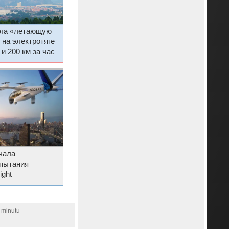
ила «летающую
на электротяге
и 200 км за час
ачала
пытания
ight
-minutu