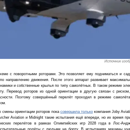
Источник изобр
схеме с поворотными роторами. Это позволяет ему подниматься и сад
 по направлению движения. После этого аппарат развивает максималь
намики и собственные крылья по типу самолётных. В таком режиме элек
ту. Перевод роторов из одной ориентации в другую связан с риском
асности. Поэтому совершённый перелёт проходил в режиме самолёт
гом.
х смены ориентации роторов пока
совершила только
компания Joby Aviat
rcher Aviation и Midnight такие испытания ещё впереди, но их время п
ческих перелётов в рамках Олимпийских игр 2028 года в Лос-Андж
 испытательные полёты с людьми на борту. В испытаниях машины уча