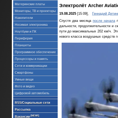
Материнские платы
Электролёт Archer Aviat
Мониторы, ТВ и проекторы
19.08.2025
[15:09],
Геннадий Детин
Накопители
Спустя два месяца
после начала
п
Носимая электроника
дальности, продолжительности и ск
пути до максимальных 202 км/ч. Эт
Ноутбуки и ПК
нового класса воздушных средств г
Периферия
Планшеты
Программное обеспечение
Процессоры и память
Сети и коммуникации
Смартфоны
Умные вещи
Фото и видео
Цифровой автомобиль
RSS/Социальные сети
Рассылка
[NEW!]
Вакансии