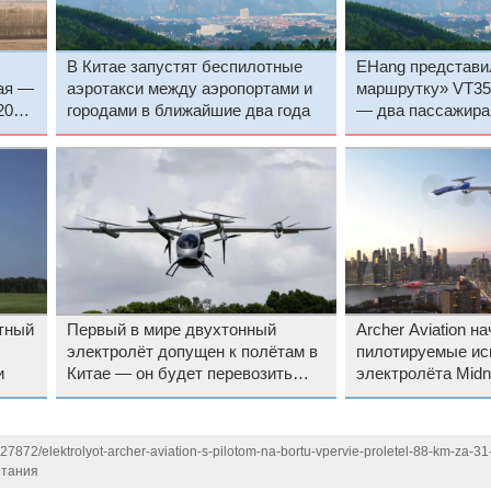
В Китае запустят беспилотные
EHang представ
ая —
аэротакси между аэропортами и
маршрутку» VT35 
2026
городами в ближайшие два года
— два пассажира 
тный
Первый в мире двухтонный
Archer Aviation н
электролёт допущен к полётам в
пилотируемые ис
и
Китае — он будет перевозить
электролёта Midn
грузы и тушить пожары
127872/elektrolyot-archer-aviation-s-pilotom-na-bortu-vpervie-proletel-88-km-za-31
тания