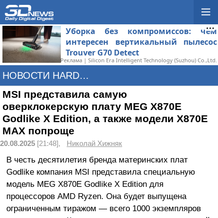
Уборка без компромиссов: чем
интересен вертикальный пылесос
Trouver G70 Detect
Реклама | Silicon Era Intelligent Technology (Suzhou) Co.,Ltd.
НОВОСТИ HARDWARE
MSI представила самую
оверклокерскую плату MEG X870E
Godlike X Edition, а также модели X870E
MAX попроще
20.08.2025
[21:48],
Николай Хижняк
В честь десятилетия бренда материнских плат
Godlike компания MSI представила специальную
модель MEG X870E Godlike X Edition для
процессоров AMD Ryzen. Она будет выпущена
ограниченным тиражом — всего 1000 экземпляров