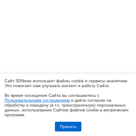
Сайт 3DNews использует файлы cookie и сервисы аналитики.
Это помогает нам улучшать контент и работу Cайта.
Во время посещения Cайта вы соглашаетесь с
Пользовательским соглашением
и даёте согласие на
✖
обработку и передачу (в т.ч. трансграничную) персональных
данных, использование Cайтом файлов cookie и метрических
программ.
Обзор ноутбука ASUS Zenbook Duo UX8407A (UX8407AA-SN279X) с
двумя OLED-экранами
Принять